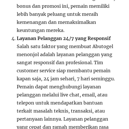
bonus dan promosi ini, pemain memiliki
lebih banyak peluang untuk meraih
kemenangan dan memaksimalkan
keuntungan mereka.
Layanan Pelanggan 24/7 yang Responsif
Salah satu faktor yang membuat Abutogel
menonjol adalah layanan pelanggan yang
sangat responsif dan profesional. Tim
customer service siap membantu pemain
kapan saja, 24 jam sehari, 7 hari seminggu.
Pemain dapat menghubungi layanan
pelanggan melalui live chat, email, atau
telepon untuk mendapatkan bantuan
terkait masalah teknis, transaksi, atau
pertanyaan lainnya. Layanan pelanggan
yang cepat dan ramah memberikan rasa