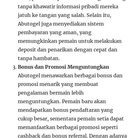
tanpa khawatir informasi pribadi mereka
jatuh ke tangan yang salah. Selain itu,
Abutogel juga menyediakan sistem
pembayaran yang aman, yang
memungkinkan pemain untuk melakukan
deposit dan penarikan dengan cepat dan
tanpa hambatan.
Bonus dan Promosi Menguntungkan
Abutogel menawarkan berbagai bonus dan
promosi menarik yang membuat
pengalaman bermain lebih
menguntungkan. Pemain baru akan
mendapatkan bonus pendaftaran yang
cukup besar, sementara pemain setia dapat
memanfaatkan berbagai promosi seperti
cashback dan bonus referral. Dengan adanya