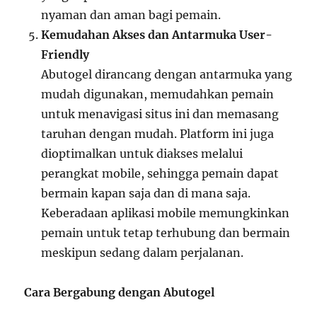
nyaman dan aman bagi pemain.
Kemudahan Akses dan Antarmuka User-
Friendly
Abutogel dirancang dengan antarmuka yang
mudah digunakan, memudahkan pemain
untuk menavigasi situs ini dan memasang
taruhan dengan mudah. Platform ini juga
dioptimalkan untuk diakses melalui
perangkat mobile, sehingga pemain dapat
bermain kapan saja dan di mana saja.
Keberadaan aplikasi mobile memungkinkan
pemain untuk tetap terhubung dan bermain
meskipun sedang dalam perjalanan.
Cara Bergabung dengan Abutogel