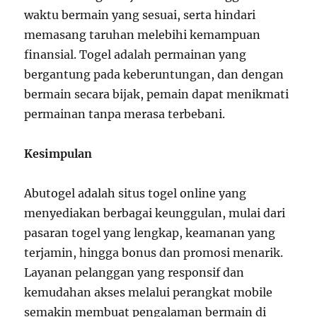
waktu bermain yang sesuai, serta hindari
memasang taruhan melebihi kemampuan
finansial. Togel adalah permainan yang
bergantung pada keberuntungan, dan dengan
bermain secara bijak, pemain dapat menikmati
permainan tanpa merasa terbebani.
Kesimpulan
Abutogel adalah situs togel online yang
menyediakan berbagai keunggulan, mulai dari
pasaran togel yang lengkap, keamanan yang
terjamin, hingga bonus dan promosi menarik.
Layanan pelanggan yang responsif dan
kemudahan akses melalui perangkat mobile
semakin membuat pengalaman bermain di