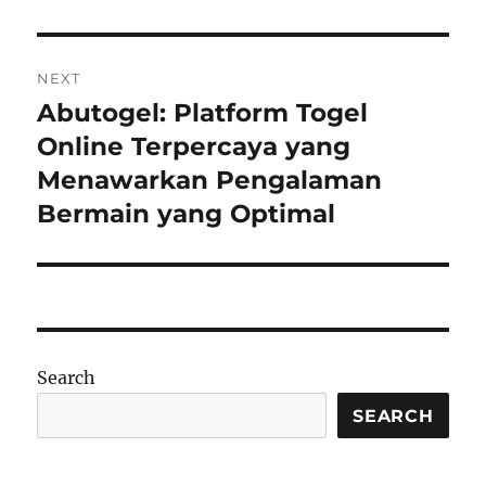
NEXT
Abutogel: Platform Togel
Next
post:
Online Terpercaya yang
Menawarkan Pengalaman
Bermain yang Optimal
Search
SEARCH