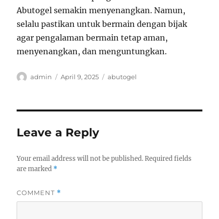
Abutogel semakin menyenangkan. Namun,
selalu pastikan untuk bermain dengan bijak
agar pengalaman bermain tetap aman,
menyenangkan, dan menguntungkan.
Author
Posted
Tags
admin
April 9, 2025
abutogel
on
Leave a Reply
Your email address will not be published.
Required fields
are marked
*
COMMENT
*