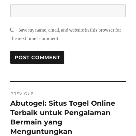
Save my name, email, and website in this browser for
the next time I comment.
Post
PREVIOUS
navigation
Abutogel: Situs Togel Online
Previous
post:
Terbaik untuk Pengalaman
Bermain yang
Menguntungkan