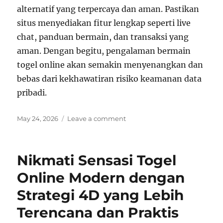
alternatif yang terpercaya dan aman. Pastikan
situs menyediakan fitur lengkap seperti live
chat, panduan bermain, dan transaksi yang
aman. Dengan begitu, pengalaman bermain
togel online akan semakin menyenangkan dan
bebas dari kekhawatiran risiko keamanan data
pribadi.
Posted
on
May 24, 2026
Leave a comment
on
Situs
Togel
Populer
Nikmati Sensasi Togel
dengan
Sistem
Online Modern dengan
Pembayaran
Strategi 4D yang Lebih
Cepat
dan
Terencana dan Praktis
Mudah