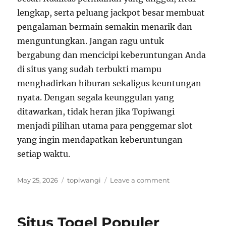
lengkap, serta peluang jackpot besar membuat
pengalaman bermain semakin menarik dan
menguntungkan. Jangan ragu untuk
bergabung dan mencicipi keberuntungan Anda
di situs yang sudah terbukti mampu
menghadirkan hiburan sekaligus keuntungan
nyata. Dengan segala keunggulan yang
ditawarkan, tidak heran jika Topiwangi
menjadi pilihan utama para penggemar slot
yang ingin mendapatkan keberuntungan
setiap waktu.
Posted
Tags
on
May 25, 2026
topiwangi
Leave a comment
on
Bandar
Game
Online
Situs Togel Populer
Terbaik