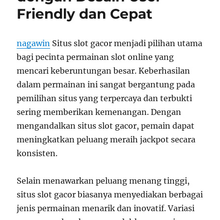
Friendly dan Cepat
Hiburan
Digital
nagawin
Situs slot gacor menjadi pilihan utama
bagi pecinta permainan slot online yang
mencari keberuntungan besar. Keberhasilan
dalam permainan ini sangat bergantung pada
pemilihan situs yang terpercaya dan terbukti
sering memberikan kemenangan. Dengan
mengandalkan situs slot gacor, pemain dapat
meningkatkan peluang meraih jackpot secara
konsisten.
Selain menawarkan peluang menang tinggi,
situs slot gacor biasanya menyediakan berbagai
jenis permainan menarik dan inovatif. Variasi