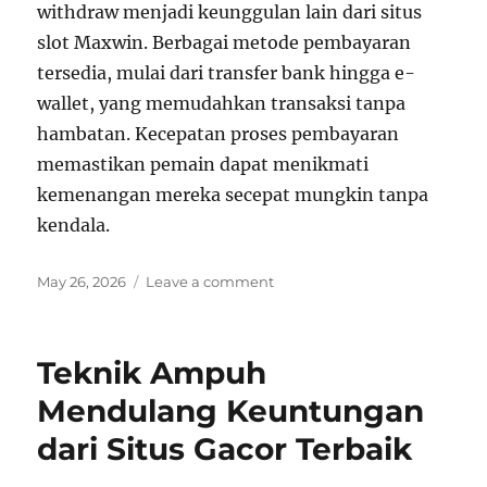
withdraw menjadi keunggulan lain dari situs
slot Maxwin. Berbagai metode pembayaran
tersedia, mulai dari transfer bank hingga e-
wallet, yang memudahkan transaksi tanpa
hambatan. Kecepatan proses pembayaran
memastikan pemain dapat menikmati
kemenangan mereka secepat mungkin tanpa
kendala.
Posted
on
May 26, 2026
Leave a comment
on
Link
Alternatif
Terbaru
Teknik Ampuh
2026
Dengan
Mendulang Keuntungan
Sistem
dari Situs Gacor Terbaik
Akses
Super
Aman