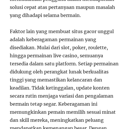
solusi cepat atas pertanyaan maupun masalah
yang dihadapi selama bermain.
Faktor lain yang membuat situs gacor unggul
adalah keberagaman permainan yang
disediakan. Mulai dari slot, poker, roulette,
hingga permainan live casino, semuanya
tersedia dalam satu platform. Setiap permainan
didukung oleh perangkat lunak berkualitas
tinggi yang memastikan kelancaran dan
keadilan. Tidak ketinggalan, update konten
secara rutin menjaga variasi dan pengalaman
bermain tetap segar. Keberagaman ini
memungkinkan pemain memilih sesuai minat
dan skill mereka, meningkatkan peluang
mendapatkan kemenangan besar. Dengan