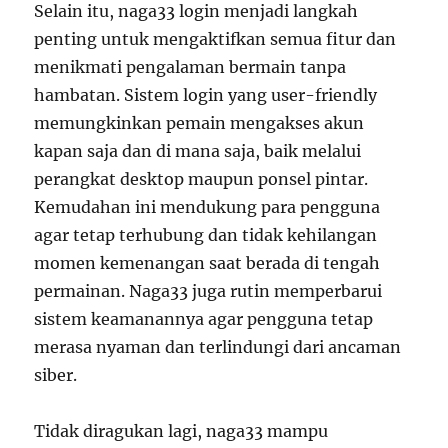
Selain itu, naga33 login menjadi langkah
penting untuk mengaktifkan semua fitur dan
menikmati pengalaman bermain tanpa
hambatan. Sistem login yang user-friendly
memungkinkan pemain mengakses akun
kapan saja dan di mana saja, baik melalui
perangkat desktop maupun ponsel pintar.
Kemudahan ini mendukung para pengguna
agar tetap terhubung dan tidak kehilangan
momen kemenangan saat berada di tengah
permainan. Naga33 juga rutin memperbarui
sistem keamanannya agar pengguna tetap
merasa nyaman dan terlindungi dari ancaman
siber.
Tidak diragukan lagi, naga33 mampu