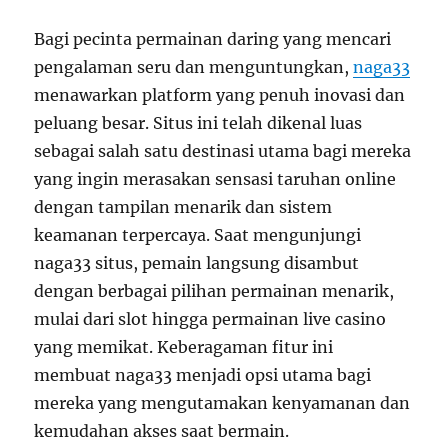
Bagi pecinta permainan daring yang mencari
pengalaman seru dan menguntungkan,
naga33
menawarkan platform yang penuh inovasi dan
peluang besar. Situs ini telah dikenal luas
sebagai salah satu destinasi utama bagi mereka
yang ingin merasakan sensasi taruhan online
dengan tampilan menarik dan sistem
keamanan terpercaya. Saat mengunjungi
naga33 situs, pemain langsung disambut
dengan berbagai pilihan permainan menarik,
mulai dari slot hingga permainan live casino
yang memikat. Keberagaman fitur ini
membuat naga33 menjadi opsi utama bagi
mereka yang mengutamakan kenyamanan dan
kemudahan akses saat bermain.