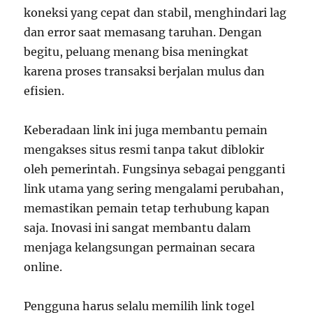
koneksi yang cepat dan stabil, menghindari lag
dan error saat memasang taruhan. Dengan
begitu, peluang menang bisa meningkat
karena proses transaksi berjalan mulus dan
efisien.
Keberadaan link ini juga membantu pemain
mengakses situs resmi tanpa takut diblokir
oleh pemerintah. Fungsinya sebagai pengganti
link utama yang sering mengalami perubahan,
memastikan pemain tetap terhubung kapan
saja. Inovasi ini sangat membantu dalam
menjaga kelangsungan permainan secara
online.
Pengguna harus selalu memilih link togel