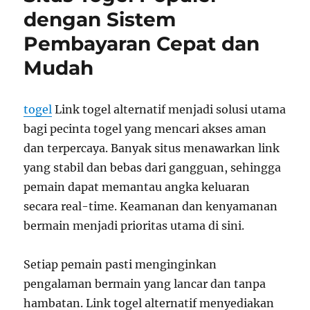
Tahun
dengan Sistem
Ini
Pembayaran Cepat dan
Tawarkan
Slot
Mudah
Gacor
dengan
Bonus
togel
Link togel alternatif menjadi solusi utama
Paling
Besar
bagi pecinta togel yang mencari akses aman
dan terpercaya. Banyak situs menawarkan link
yang stabil dan bebas dari gangguan, sehingga
pemain dapat memantau angka keluaran
secara real-time. Keamanan dan kenyamanan
bermain menjadi prioritas utama di sini.
Setiap pemain pasti menginginkan
pengalaman bermain yang lancar dan tanpa
hambatan. Link togel alternatif menyediakan