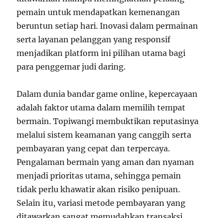
pemain untuk mendapatkan kemenangan
beruntun setiap hari. Inovasi dalam permainan
serta layanan pelanggan yang responsif
menjadikan platform ini pilihan utama bagi
para penggemar judi daring.
Dalam dunia bandar game online, kepercayaan
adalah faktor utama dalam memilih tempat
bermain. Topiwangi membuktikan reputasinya
melalui sistem keamanan yang canggih serta
pembayaran yang cepat dan terpercaya.
Pengalaman bermain yang aman dan nyaman
menjadi prioritas utama, sehingga pemain
tidak perlu khawatir akan risiko penipuan.
Selain itu, variasi metode pembayaran yang
ditawarkan sangat memudahkan transaksi,