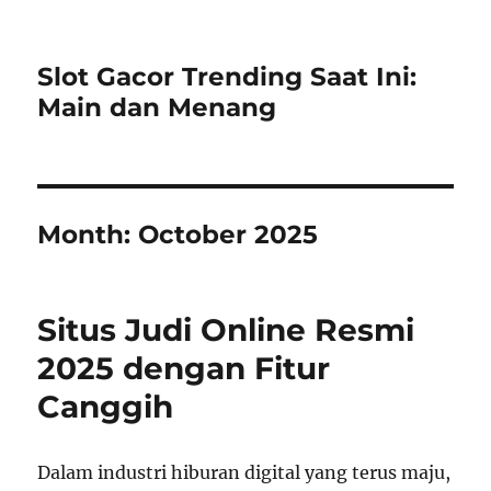
Slot Gacor Trending Saat Ini:
Main dan Menang
Month:
October 2025
Situs Judi Online Resmi
2025 dengan Fitur
Canggih
Dalam industri hiburan digital yang terus maju,