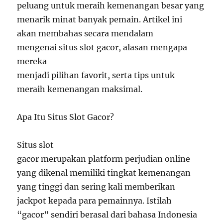
peluang untuk meraih kemenangan besar yang
menarik minat banyak pemain. Artikel ini
akan membahas secara mendalam
mengenai situs slot gacor, alasan mengapa
mereka
menjadi pilihan favorit, serta tips untuk
meraih kemenangan maksimal.
Apa Itu Situs Slot Gacor?
Situs slot
gacor merupakan platform perjudian online
yang dikenal memiliki tingkat kemenangan
yang tinggi dan sering kali memberikan
jackpot kepada para pemainnya. Istilah
“gacor” sendiri berasal dari bahasa Indonesia