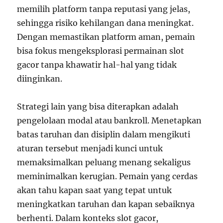
memilih platform tanpa reputasi yang jelas,
sehingga risiko kehilangan dana meningkat.
Dengan memastikan platform aman, pemain
bisa fokus mengeksplorasi permainan slot
gacor tanpa khawatir hal-hal yang tidak
diinginkan.
Strategi lain yang bisa diterapkan adalah
pengelolaan modal atau bankroll. Menetapkan
batas taruhan dan disiplin dalam mengikuti
aturan tersebut menjadi kunci untuk
memaksimalkan peluang menang sekaligus
meminimalkan kerugian. Pemain yang cerdas
akan tahu kapan saat yang tepat untuk
meningkatkan taruhan dan kapan sebaiknya
berhenti. Dalam konteks slot gacor,