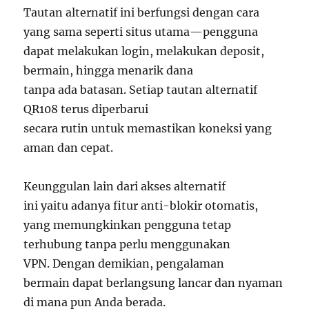
Tautan alternatif ini berfungsi dengan cara
yang sama seperti situs utama—pengguna
dapat melakukan login, melakukan deposit,
bermain, hingga menarik dana
tanpa ada batasan. Setiap tautan alternatif
QR108 terus diperbarui
secara rutin untuk memastikan koneksi yang
aman dan cepat.
Keunggulan lain dari akses alternatif
ini yaitu adanya fitur anti-blokir otomatis,
yang memungkinkan pengguna tetap
terhubung tanpa perlu menggunakan
VPN. Dengan demikian, pengalaman
bermain dapat berlangsung lancar dan nyaman
di mana pun Anda berada.