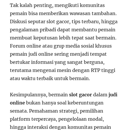
Tak kalah penting, mengikuti komunitas
pemain bisa memberikan wawasan tambahan.
Diskusi seputar slot gacor, tips terbaru, hingga
pengalaman pribadi dapat membantu pemain
membuat keputusan lebih tepat saat bermain.
Forum online atau grup media sosial khusus
pemain judi online sering menjadi tempat
bertukar informasi yang sangat berguna,
terutama mengenai mesin dengan RTP tinggi
atau waktu terbaik untuk bermain.
Kesimpulannya, bermain
slot gacor
dalam
judi
online
bukan hanya soal keberuntungan
semata. Pemahaman strategi, pemilihan
platform terpercaya, pengelolaan modal,
hingga interaksi dengan komunitas pemain