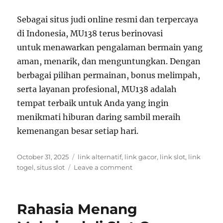
Sebagai situs judi online resmi dan terpercaya
di Indonesia, MU138 terus berinovasi
untuk menawarkan pengalaman bermain yang
aman, menarik, dan menguntungkan. Dengan
berbagai pilihan permainan, bonus melimpah,
serta layanan profesional, MU138 adalah
tempat terbaik untuk Anda yang ingin
menikmati hiburan daring sambil meraih
kemenangan besar setiap hari.
Posted
Tags
October 31, 2025
link alternatif
,
link gacor
,
link slot
,
link
on
on
togel
,
situs slot
Leave a comment
Situs
Judi
Online
Rahasia Menang
Resmi
2025