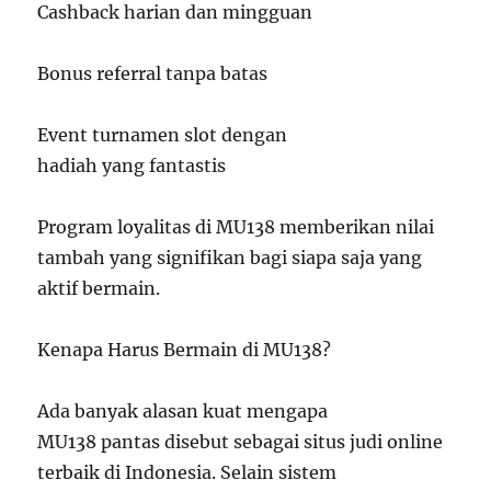
Cashback harian dan mingguan
Bonus referral tanpa batas
Event turnamen slot dengan
hadiah yang fantastis
Program loyalitas di MU138 memberikan nilai
tambah yang signifikan bagi siapa saja yang
aktif bermain.
Kenapa Harus Bermain di MU138?
Ada banyak alasan kuat mengapa
MU138 pantas disebut sebagai situs judi online
terbaik di Indonesia. Selain sistem