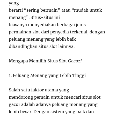
yang
berarti “sering bermain” atau “mudah untuk
menang”. Situs-situs ini
biasanya menyediakan berbagai jenis
permainan slot dari penyedia terkenal, dengan
peluang menang yang lebih baik
dibandingkan situs slot lainnya.
Mengapa Memilih Situs Slot Gacor?
1. Peluang Menang yang Lebih Tinggi
Salah satu faktor utama yang
mendorong pemain untuk mencari situs slot
gacor adalah adanya peluang menang yang
lebih besar. Dengan sistem yang baik dan