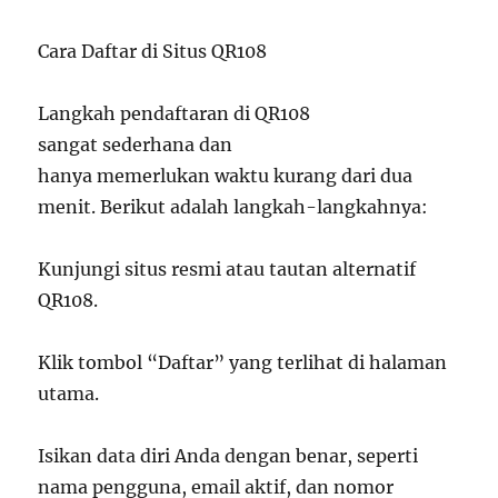
Cara Daftar di Situs QR108
Langkah pendaftaran di QR108
sangat sederhana dan
hanya memerlukan waktu kurang dari dua
menit. Berikut adalah langkah-langkahnya:
Kunjungi situs resmi atau tautan alternatif
QR108.
Klik tombol “Daftar” yang terlihat di halaman
utama.
Isikan data diri Anda dengan benar, seperti
nama pengguna, email aktif, dan nomor