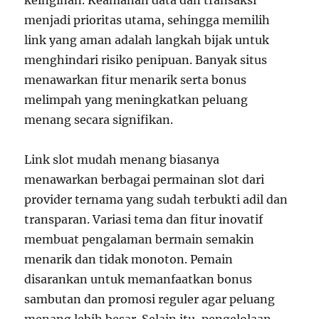
keinginan. Keamanan data dan transaksi
menjadi prioritas utama, sehingga memilih
link yang aman adalah langkah bijak untuk
menghindari risiko penipuan. Banyak situs
menawarkan fitur menarik serta bonus
melimpah yang meningkatkan peluang
menang secara signifikan.
Link slot mudah menang biasanya
menawarkan berbagai permainan slot dari
provider ternama yang sudah terbukti adil dan
transparan. Variasi tema dan fitur inovatif
membuat pengalaman bermain semakin
menarik dan tidak monoton. Pemain
disarankan untuk memanfaatkan bonus
sambutan dan promosi reguler agar peluang