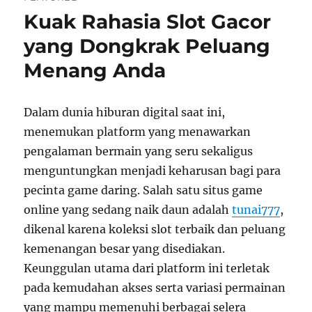
Terupdate
Kuak Rahasia Slot Gacor
dengan
Informasi
yang Dongkrak Peluang
RTP
Lengkap
Menang Anda
2026
Dalam dunia hiburan digital saat ini,
menemukan platform yang menawarkan
pengalaman bermain yang seru sekaligus
menguntungkan menjadi keharusan bagi para
pecinta game daring. Salah satu situs game
online yang sedang naik daun adalah
tunai777
,
dikenal karena koleksi slot terbaik dan peluang
kemenangan besar yang disediakan.
Keunggulan utama dari platform ini terletak
pada kemudahan akses serta variasi permainan
yang mampu memenuhi berbagai selera