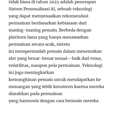
tidak biasa di tahun 2025 adalah penerapan
Sistem Personalisasi AI, sebuah teknologi
yang dapat menyesuaikan rekomendasi
permainan berdasarkan kebiasaan dari
masing-masing pemain. Berbeda dengan
platform lama yang hanya menawarkan
permainan secara acak, sistem
ini mempermudah pemain dalam menemukan
slot yang benar-benar sesuai—baik dari tema,
volatilitas, maupun pola permainan. Teknologi
ini juga meningkatkan
kemungkinan pemain untuk mendapatkan ke
menangan yang lebih konsisten karena mereka
diarahkan pada permainan
yang harmonis dengan cara bermain mereka.