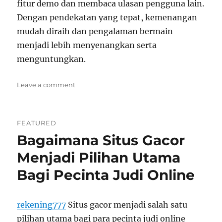
fitur demo dan membaca ulasan pengguna lain.
Dengan pendekatan yang tepat, kemenangan
mudah diraih dan pengalaman bermain
menjadi lebih menyenangkan serta
menguntungkan.
on
Leave a comment
Tempat
Bermain
Judi
FEATURED
Online
Bagaimana Situs Gacor
Baru
yang
Menjadi Pilihan Utama
Mudah
Menang
Bagi Pecinta Judi Online
rekening777
Situs gacor menjadi salah satu
pilihan utama bagi para pecinta judi online