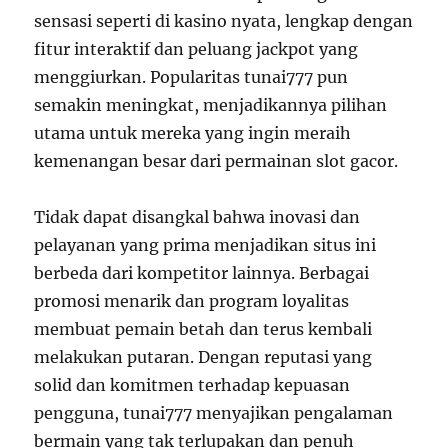
sensasi seperti di kasino nyata, lengkap dengan
fitur interaktif dan peluang jackpot yang
menggiurkan. Popularitas tunai777 pun
semakin meningkat, menjadikannya pilihan
utama untuk mereka yang ingin meraih
kemenangan besar dari permainan slot gacor.
Tidak dapat disangkal bahwa inovasi dan
pelayanan yang prima menjadikan situs ini
berbeda dari kompetitor lainnya. Berbagai
promosi menarik dan program loyalitas
membuat pemain betah dan terus kembali
melakukan putaran. Dengan reputasi yang
solid dan komitmen terhadap kepuasan
pengguna, tunai777 menyajikan pengalaman
bermain yang tak terlupakan dan penuh