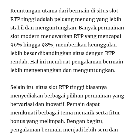
Keuntungan utama dari bermain di situs slot
RTP tinggi adalah peluang menang yang lebih
stabil dan menguntungkan. Banyak permainan
slot modern menawarkan RTP yang mencapai
96% hingga 98%, memberikan keunggulan
lebih besar dibandingkan situs dengan RTP
rendah. Hal ini membuat pengalaman bermain
lebih menyenangkan dan menguntungkan.
Selain itu, situs slot RTP tinggi biasanya
menyediakan berbagai pilihan permainan yang
bervariasi dan inovatif. Pemain dapat
menikmati berbagai tema menarik serta fitur
bonus yang melimpah. Dengan begitu,
pengalaman bermain menjadi lebih seru dan