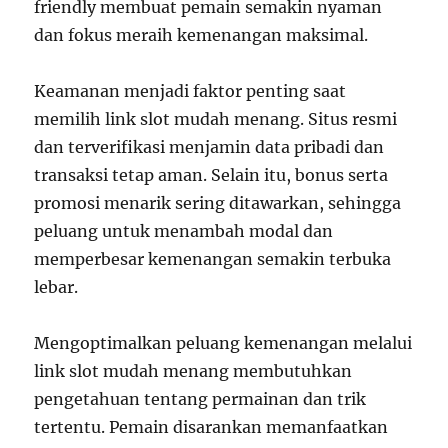
friendly membuat pemain semakin nyaman
dan fokus meraih kemenangan maksimal.
Keamanan menjadi faktor penting saat
memilih link slot mudah menang. Situs resmi
dan terverifikasi menjamin data pribadi dan
transaksi tetap aman. Selain itu, bonus serta
promosi menarik sering ditawarkan, sehingga
peluang untuk menambah modal dan
memperbesar kemenangan semakin terbuka
lebar.
Mengoptimalkan peluang kemenangan melalui
link slot mudah menang membutuhkan
pengetahuan tentang permainan dan trik
tertentu. Pemain disarankan memanfaatkan