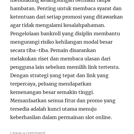
mendukung kelangsungan bermain tanpa
hambatan. Penting untuk membaca syarat dan
ketentuan dari setiap promosi yang ditawarkan
agar tidak mengalami kesalahpahaman.
Pengelolaan bankroll yang disiplin membantu
mengurangi risiko kehilangan modal besar
secara tiba-tiba. Pemain disarankan
melakukan riset dan membaca ulasan dari
pengguna lain sebelum memilih link tertentu.
Dengan strategi yang tepat dan link yang
terpercaya, peluang mendapatkan
kemenangan besar semakin tinggi.
Memanfaatkan semua fitur dan promo yang
tersedia adalah kunci utama menuju
keberhasilan dalam permainan slot online.
on
Leave a comment