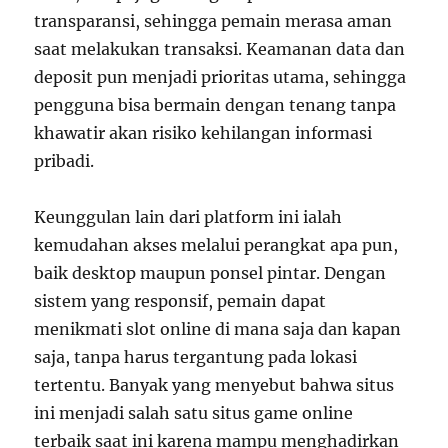
transparansi, sehingga pemain merasa aman
saat melakukan transaksi. Keamanan data dan
deposit pun menjadi prioritas utama, sehingga
pengguna bisa bermain dengan tenang tanpa
khawatir akan risiko kehilangan informasi
pribadi.
Keunggulan lain dari platform ini ialah
kemudahan akses melalui perangkat apa pun,
baik desktop maupun ponsel pintar. Dengan
sistem yang responsif, pemain dapat
menikmati slot online di mana saja dan kapan
saja, tanpa harus tergantung pada lokasi
tertentu. Banyak yang menyebut bahwa situs
ini menjadi salah satu situs game online
terbaik saat ini karena mampu menghadirkan