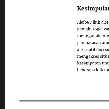
Kesimpula
Ajaib88 link alt
pemain togel ya
menggunakannya,
pembatasan atau
alternatif dari 
mengakses situ
kesempatan unt
beberapa klik m