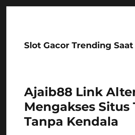
Slot Gacor Trending Saat
Ajaib88 Link Alter
Mengakses Situs 
Tanpa Kendala