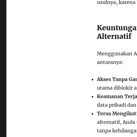
usulnya, karena
Keuntunga
Alternatif
Menggunakan Aja
antaranya:
Akses Tanpa Ga
utama diblokir a
Keamanan Terj
data pribadi dan
Terus Mengikut
alternatif, Anda
tanpa kehilang