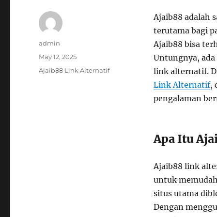
Ajaib88 adalah s
terutama bagi p
Author
admin
Ajaib88 bisa te
Posted
May 12, 2025
Untungnya, ada 
on
Tags
Ajaib88 Link Alternatif
link alternatif.
Link Alternatif
,
pengalaman berm
Apa Itu Aja
Ajaib88 link alt
untuk memudahk
situs utama dibl
Dengan mengguna