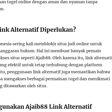
nan togel online dengan aman dan nyaman tanpa
n.
nk Alternatif Diperlukan?
esia sering kali memblokir situs judi online untuk
langgaran hukum. Hal ini membuat banyak pemain
ses situs seperti Ajaib88. Oleh karena itu, link alternati
yang efektif untuk tetap terhubung dengan platform
 itu, penggunaan link alternatif juga memastikan bahwa
sa mengakses berbagai permainan togel dan menikmati
 ditawarkan oleh situs.
unakan Ajaib88 Link Alternatif