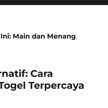
 Ini: Main dan Menang
natif: Cara
Togel Terpercaya