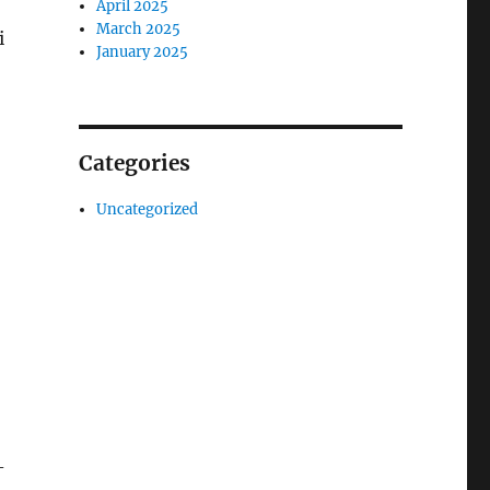
April 2025
March 2025
i
January 2025
Categories
Uncategorized
-