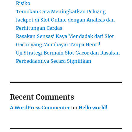
Risiko
Temukan Cara Meningkatkan Peluang
Jackpot di Slot Online dengan Analisis dan
Perhitungan Cerdas
Rasakan Sensasi Kaya Mendadak dari Slot
Gacor yang Membayar Tanpa Henti!
Uji Strategi Bermain Slot Gacor dan Rasakan
Perbedaannya Secara Signifikan
Recent Comments
A WordPress Commenter
on
Hello world!