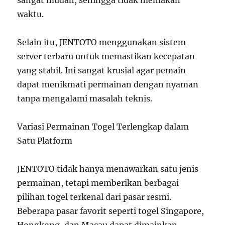
sangat mudah, sehingga tidak memakan
waktu.
Selain itu, JENTOTO menggunakan sistem
server terbaru untuk memastikan kecepatan
yang stabil. Ini sangat krusial agar pemain
dapat menikmati permainan dengan nyaman
tanpa mengalami masalah teknis.
Variasi Permainan Togel Terlengkap dalam
Satu Platform
JENTOTO tidak hanya menawarkan satu jenis
permainan, tetapi memberikan berbagai
pilihan togel terkenal dari pasar resmi.
Beberapa pasar favorit seperti togel Singapore,