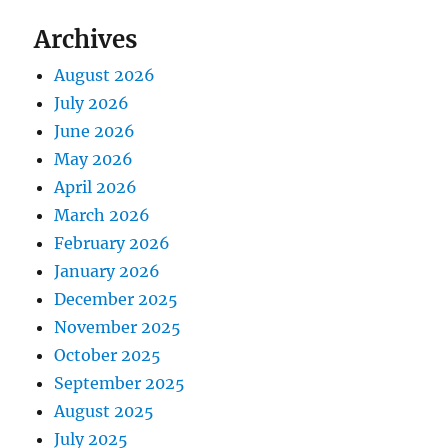
Archives
August 2026
July 2026
June 2026
May 2026
April 2026
March 2026
February 2026
January 2026
December 2025
November 2025
October 2025
September 2025
August 2025
July 2025