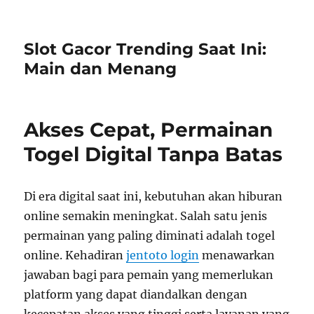
Slot Gacor Trending Saat Ini:
Main dan Menang
Akses Cepat, Permainan
Togel Digital Tanpa Batas
Di era digital saat ini, kebutuhan akan hiburan
online semakin meningkat. Salah satu jenis
permainan yang paling diminati adalah togel
online. Kehadiran
jentoto login
menawarkan
jawaban bagi para pemain yang memerlukan
platform yang dapat diandalkan dengan