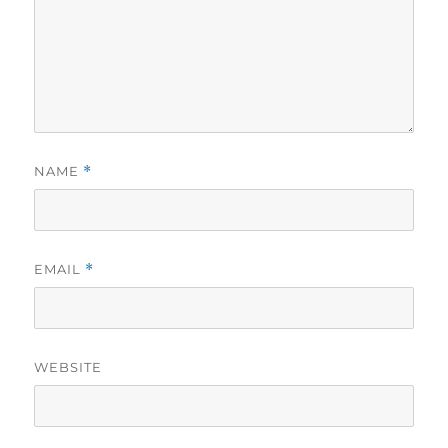
NAME
*
EMAIL
*
WEBSITE