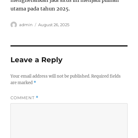
mengherankan jika situs ini menjadi pilihan
utama pada tahun 2025.
Author
Posted
admin
August 26, 2025
on
Leave a Reply
Your email address will not be published.
Required fields
are marked
*
COMMENT
*