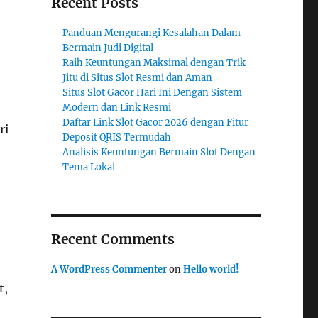
Recent Posts
Panduan Mengurangi Kesalahan Dalam
Bermain Judi Digital
Raih Keuntungan Maksimal dengan Trik
Jitu di Situs Slot Resmi dan Aman
Situs Slot Gacor Hari Ini Dengan Sistem
Modern dan Link Resmi
Daftar Link Slot Gacor 2026 dengan Fitur
ri
Deposit QRIS Termudah
Analisis Keuntungan Bermain Slot Dengan
Tema Lokal
Recent Comments
A WordPress Commenter
on
Hello world!
t,