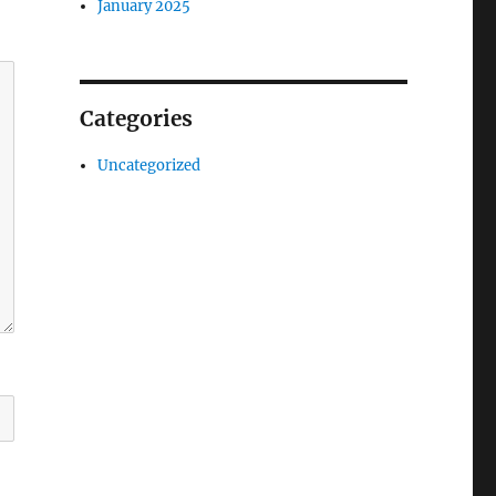
January 2025
Categories
Uncategorized