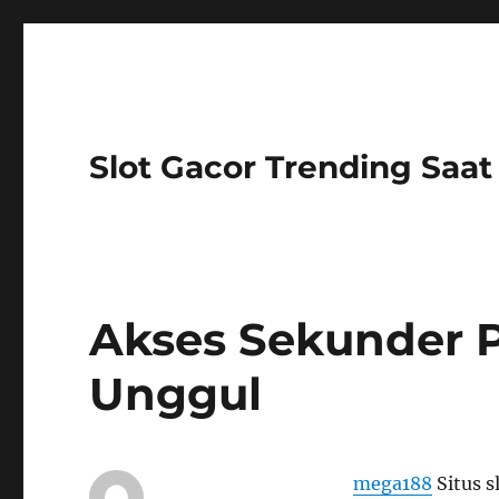
Slot Gacor Trending Saat
Akses Sekunder P
Unggul
mega188
Situs s