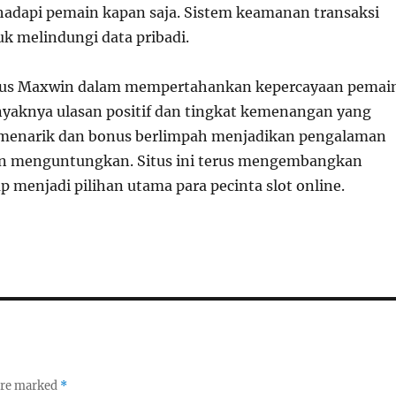
hadapi pemain kapan saja. Sistem keamanan transaksi
uk melindungi data pribadi.
itus Maxwin dalam mempertahankan kepercayaan pemai
anyaknya ulasan positif dan tingkat kemenangan yang
 menarik dan bonus berlimpah menjadikan pengalaman
n menguntungkan. Situs ini terus mengembangkan
ap menjadi pilihan utama para pecinta slot online.
 are marked
*