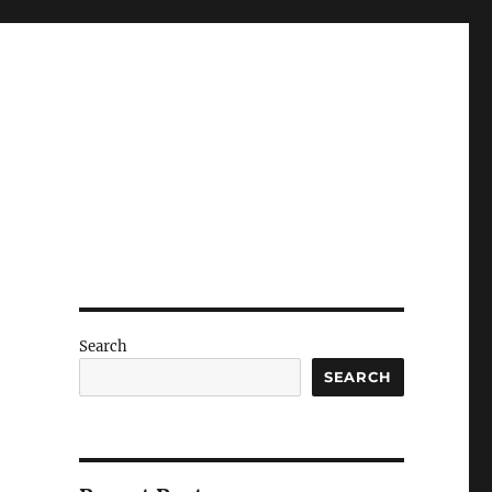
l
Search
SEARCH