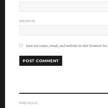
WEBSITE
Save my name, email, and website in this browser for
Post
PREVIOUS