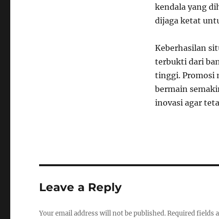
kendala yang di
dijaga ketat unt
Keberhasilan s
terbukti dari b
tinggi. Promosi
bermain semaki
inovasi agar tet
Leave a Reply
Your email address will not be published.
Required fields