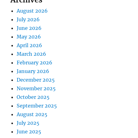
August 2026
July 2026
June 2026
May 2026
April 2026
March 2026
February 2026
January 2026
December 2025
November 2025
October 2025
September 2025
August 2025
July 2025
June 2025