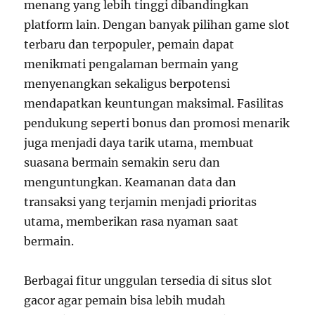
menang yang lebih tinggi dibandingkan
platform lain. Dengan banyak pilihan game slot
terbaru dan terpopuler, pemain dapat
menikmati pengalaman bermain yang
menyenangkan sekaligus berpotensi
mendapatkan keuntungan maksimal. Fasilitas
pendukung seperti bonus dan promosi menarik
juga menjadi daya tarik utama, membuat
suasana bermain semakin seru dan
menguntungkan. Keamanan data dan
transaksi yang terjamin menjadi prioritas
utama, memberikan rasa nyaman saat
bermain.
Berbagai fitur unggulan tersedia di situs slot
gacor agar pemain bisa lebih mudah