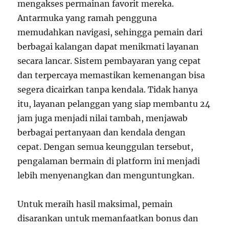
mengakses permainan favorit mereka.
Antarmuka yang ramah pengguna
memudahkan navigasi, sehingga pemain dari
berbagai kalangan dapat menikmati layanan
secara lancar. Sistem pembayaran yang cepat
dan terpercaya memastikan kemenangan bisa
segera dicairkan tanpa kendala. Tidak hanya
itu, layanan pelanggan yang siap membantu 24
jam juga menjadi nilai tambah, menjawab
berbagai pertanyaan dan kendala dengan
cepat. Dengan semua keunggulan tersebut,
pengalaman bermain di platform ini menjadi
lebih menyenangkan dan menguntungkan.
Untuk meraih hasil maksimal, pemain
disarankan untuk memanfaatkan bonus dan