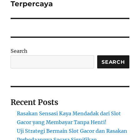
Terpercaya
Search
SEARCH
Recent Posts
Rasakan Sensasi Kaya Mendadak dari Slot
Gacor yang Membayar Tanpa Henti!
Uji Strategi Bermain Slot Gacor dan Rasakan
Perbedaannya Secara Signifikan