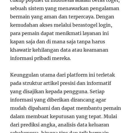
cukup populer di Indonesia adalah beras togel,
sebuah sistem yang menawarkan pengalaman
bermain yang aman dan terpercaya. Dengan
kemudahan akses melalui berastogel login,
para pemain dapat menikmati layanan ini
kapan saja dan di mana saja tanpa harus
khawatir kehilangan data atau keamanan
informasi pribadi mereka.
Keunggulan utama dari platform ini terletak
pada struktur artikel presisi dan informatif
yang disajikan kepada pengguna. Setiap
informasi yang diberikan dirancang agar
mudah dipahami dan dapat membantu pemain
dalam membuat keputusan yang tepat. Mulai
dari prediksi angka, analisis data keluaran