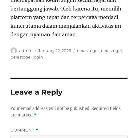
mendapatkan keuntungan secara legal dan
bertanggung jawab. Oleh karena itu, memilih
platform yang tepat dan terpercaya menjadi
kunci utama dalam menjalankan aktivitas ini
dengan nyaman dan aman.
Author
Posted
Tags
admin
January 22, 2026
beras togel
,
berastogel
,
on
berastogel login
Leave a Reply
Your email address will not be published.
Required fields
are marked
*
COMMENT
*