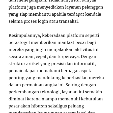
dan menegangkan. Tidak hanya itu, banyak
platform juga menyediakan layanan pelanggan
yang siap membantu apabila terdapat kendala
selama proses login atau transaksi.
Kesimpulannya, keberadaan platform seperti
berastogel memberikan manfaat besar bagi
mereka yang ingin menjalankan aktivitas ini
secara aman, cepat, dan terpercaya. Dengan
struktur artikel yang presisi dan informatif,
pemain dapat memahami berbagai aspek
penting yang mendukung keberhasilan mereka
dalam permainan angka ini. Seiring dengan
perkembangan teknologi, layanan ini semakin
diminati karena mampu memenuhi kebutuhan
pasar akan hiburan sekaligus peluang