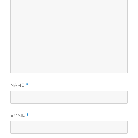
NAME
*
EMAIL
*