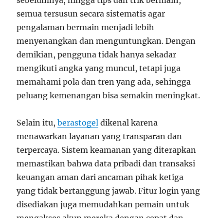
sebelumnya, hingga tips dan trik bermain,
semua tersusun secara sistematis agar
pengalaman bermain menjadi lebih
menyenangkan dan menguntungkan. Dengan
demikian, pengguna tidak hanya sekadar
mengikuti angka yang muncul, tetapi juga
memahami pola dan tren yang ada, sehingga
peluang kemenangan bisa semakin meningkat.
Selain itu,
berastogel
dikenal karena
menawarkan layanan yang transparan dan
terpercaya. Sistem keamanan yang diterapkan
memastikan bahwa data pribadi dan transaksi
keuangan aman dari ancaman pihak ketiga
yang tidak bertanggung jawab. Fitur login yang
disediakan juga memudahkan pemain untuk