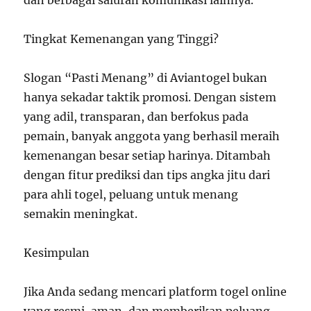
dan berbagai saluran komunikasi lainnya.
Tingkat Kemenangan yang Tinggi?
Slogan “Pasti Menang” di Aviantogel bukan
hanya sekadar taktik promosi. Dengan sistem
yang adil, transparan, dan berfokus pada
pemain, banyak anggota yang berhasil meraih
kemenangan besar setiap harinya. Ditambah
dengan fitur prediksi dan tips angka jitu dari
para ahli togel, peluang untuk menang
semakin meningkat.
Kesimpulan
Jika Anda sedang mencari platform togel online