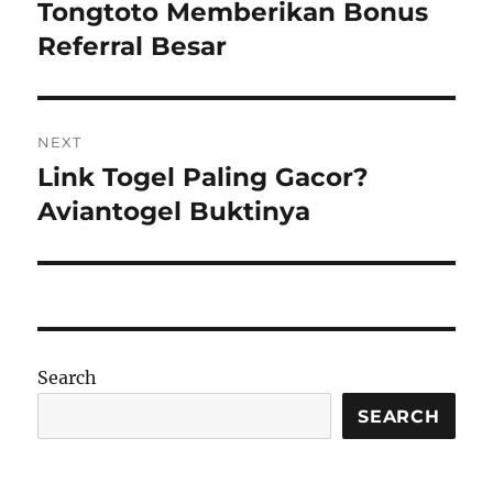
navigation
Tongtoto Memberikan Bonus
Previous
post:
Referral Besar
NEXT
Link Togel Paling Gacor?
Next
post:
Aviantogel Buktinya
Search
SEARCH