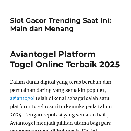
Slot Gacor Trending Saat Ini:
Main dan Menang
Aviantogel Platform
Togel Online Terbaik 2025
Dalam dunia digital yang terus berubah dan
permainan daring yang semakin populer,
aviantogel
telah dikenal sebagai salah satu
platform togel resmi terkemuka pada tahun
2025. Dengan reputasi yang semakin baik,
Aviantogel menjadi pilihan utama bagi para