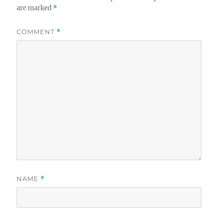
are marked
*
COMMENT
*
NAME
*