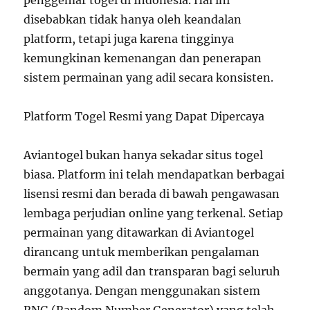
penggemar togel di Indonesia. Hal ini
disebabkan tidak hanya oleh keandalan
platform, tetapi juga karena tingginya
kemungkinan kemenangan dan penerapan
sistem permainan yang adil secara konsisten.
Platform Togel Resmi yang Dapat Dipercaya
Aviantogel bukan hanya sekadar situs togel
biasa. Platform ini telah mendapatkan berbagai
lisensi resmi dan berada di bawah pengawasan
lembaga perjudian online yang terkenal. Setiap
permainan yang ditawarkan di Aviantogel
dirancang untuk memberikan pengalaman
bermain yang adil dan transparan bagi seluruh
anggotanya. Dengan menggunakan sistem