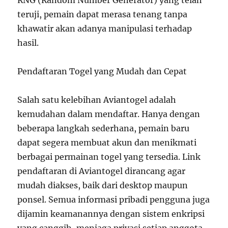
RNG (Random Number Generator) yang telah
teruji, pemain dapat merasa tenang tanpa
khawatir akan adanya manipulasi terhadap
hasil.
Pendaftaran Togel yang Mudah dan Cepat
Salah satu kelebihan Aviantogel adalah
kemudahan dalam mendaftar. Hanya dengan
beberapa langkah sederhana, pemain baru
dapat segera membuat akun dan menikmati
berbagai permainan togel yang tersedia. Link
pendaftaran di Aviantogel dirancang agar
mudah diakses, baik dari desktop maupun
ponsel. Semua informasi pribadi pengguna juga
dijamin keamanannya dengan sistem enkripsi