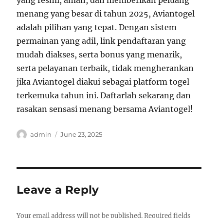
yang resmi, aman, dan memberikan peluang
menang yang besar di tahun 2025, Aviantogel
adalah pilihan yang tepat. Dengan sistem
permainan yang adil, link pendaftaran yang
mudah diakses, serta bonus yang menarik,
serta pelayanan terbaik, tidak mengherankan
jika Aviantogel diakui sebagai platform togel
terkemuka tahun ini. Daftarlah sekarang dan
rasakan sensasi menang bersama Aviantogel!
Author
Posted
admin
June 23, 2025
on
Leave a Reply
Your email address will not be published.
Required fields