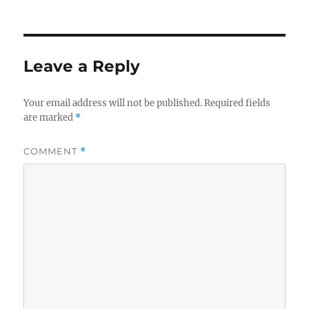
on
Leave a Reply
Your email address will not be published.
Required fields
are marked
*
COMMENT
*