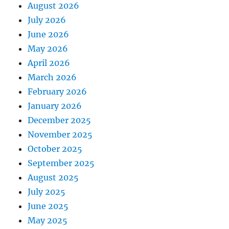
August 2026
July 2026
June 2026
May 2026
April 2026
March 2026
February 2026
January 2026
December 2025
November 2025
October 2025
September 2025
August 2025
July 2025
June 2025
May 2025