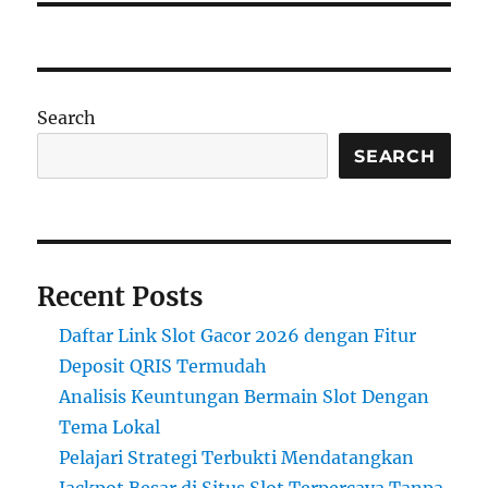
Search
SEARCH
Recent Posts
Daftar Link Slot Gacor 2026 dengan Fitur
Deposit QRIS Termudah
Analisis Keuntungan Bermain Slot Dengan
Tema Lokal
Pelajari Strategi Terbukti Mendatangkan