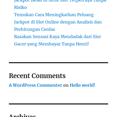
Jackpot Besar di Situs Slot Terpercaya Tanpa
Risiko
Temukan Cara Meningkatkan Peluang
Jackpot di Slot Online dengan Analisis dan
Perhitungan Cerdas
Rasakan Sensasi Kaya Mendadak dari Slot
Gacor yang Membayar Tanpa Henti!
Recent Comments
A WordPress Commenter
on
Hello world!