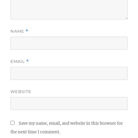
NAME
*
EMAIL
*
WEBSITE
Save my name, email, and website in this browser for
the next time I comment.