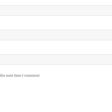
 the next time I comment.