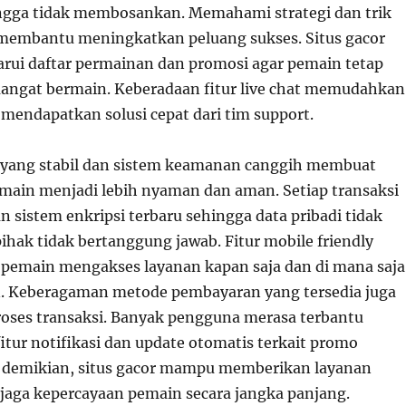
ngga tidak membosankan. Memahami strategi dan trik
membantu meningkatkan peluang sukses. Situs gacor
rui daftar permainan dan promosi agar pemain tetap
mangat bermain. Keberadaan fitur live chat memudahkan
mendapatkan solusi cepat dari tim support.
 yang stabil dan sistem keamanan canggih membuat
ain menjadi lebih nyaman dan aman. Setiap transaksi
 sistem enkripsi terbaru sehingga data pribadi tidak
ihak tidak bertanggung jawab. Fitur mobile friendly
emain mengakses layanan kapan saja dan di mana saja
. Keberagaman metode pembayaran yang tersedia juga
ses transaksi. Banyak pengguna merasa terbantu
itur notifikasi dan update otomatis terkait promo
 demikian, situs gacor mampu memberikan layanan
jaga kepercayaan pemain secara jangka panjang.