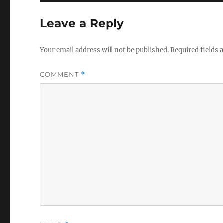
Leave a Reply
Your email address will not be published.
Required fields
COMMENT
*