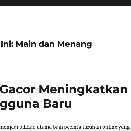
 Ini: Main dan Menang
 Gacor Meningkatkan
ngguna Baru
menjadi pilihan utama bagi pecinta taruhan online yang