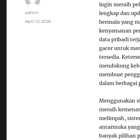
ingin meraih pe
Author
admin
lengkap dan upd
Posted
April 12, 2026
bermain yang m
on
kenyamanan peng
data pribadi te
gacor untuk men
tersedia. Keters
mendukung keber
membuat penggun
dalam berbagai 
Menggunakan sit
meraih kemenang
melimpah, siste
antarmuka yang 
banyak pilihan 