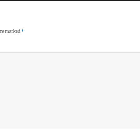
 are marked
*