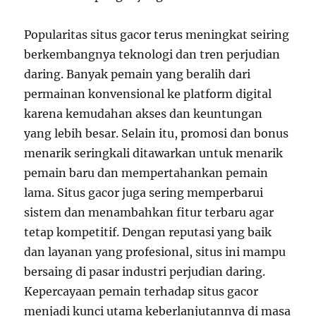
Popularitas situs gacor terus meningkat seiring
berkembangnya teknologi dan tren perjudian
daring. Banyak pemain yang beralih dari
permainan konvensional ke platform digital
karena kemudahan akses dan keuntungan
yang lebih besar. Selain itu, promosi dan bonus
menarik seringkali ditawarkan untuk menarik
pemain baru dan mempertahankan pemain
lama. Situs gacor juga sering memperbarui
sistem dan menambahkan fitur terbaru agar
tetap kompetitif. Dengan reputasi yang baik
dan layanan yang profesional, situs ini mampu
bersaing di pasar industri perjudian daring.
Kepercayaan pemain terhadap situs gacor
menjadi kunci utama keberlanjutannya di masa