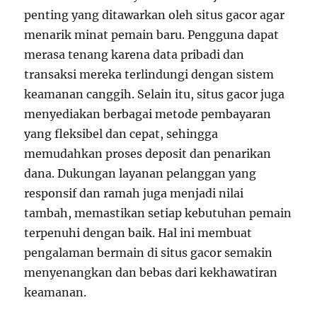
penting yang ditawarkan oleh situs gacor agar
menarik minat pemain baru. Pengguna dapat
merasa tenang karena data pribadi dan
transaksi mereka terlindungi dengan sistem
keamanan canggih. Selain itu, situs gacor juga
menyediakan berbagai metode pembayaran
yang fleksibel dan cepat, sehingga
memudahkan proses deposit dan penarikan
dana. Dukungan layanan pelanggan yang
responsif dan ramah juga menjadi nilai
tambah, memastikan setiap kebutuhan pemain
terpenuhi dengan baik. Hal ini membuat
pengalaman bermain di situs gacor semakin
menyenangkan dan bebas dari kekhawatiran
keamanan.