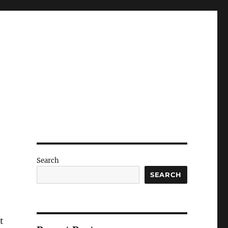
Search
SEARCH
t