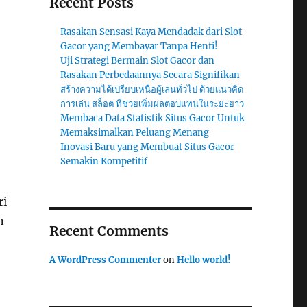
Recent Posts
Rasakan Sensasi Kaya Mendadak dari Slot
Gacor yang Membayar Tanpa Henti!
Uji Strategi Bermain Slot Gacor dan
Rasakan Perbedaannya Secara Signifikan
สร้างความได้เปรียบเหนือผู้เล่นทั่วไป ด้วยแนวคิด
การเล่น สล็อต ที่ช่วยเพิ่มผลตอบแทนในระยะยาว
Membaca Data Statistik Situs Gacor Untuk
Memaksimalkan Peluang Menang
Inovasi Baru yang Membuat Situs Gacor
Semakin Kompetitif
ri
n
Recent Comments
A WordPress Commenter
on
Hello world!