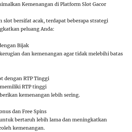
simalkan Kemenangan di Platform Slot Gacor
slot bersifat acak, terdapat beberapa strategi
ngkatkan peluang Anda:
dengan Bijak
kerugian dan kemenangan agar tidak melebihi batas
lot dengan RTP Tinggi
 memiliki RTP tinggi
erikan kemenangan lebih sering.
onus dan Free Spins
untuk bertaruh lebih lama dan meningkatkan
roleh kemenangan.