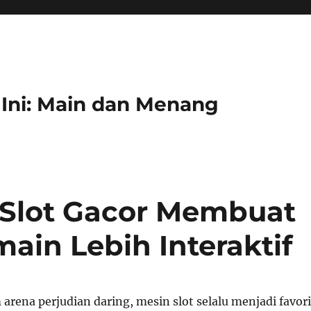
 Ini: Main dan Menang
 Slot Gacor Membuat
in Lebih Interaktif
arena perjudian daring, mesin slot selalu menjadi favori