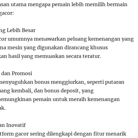
lasan utama mengapa pemain lebih memilih bermain
gacor:
ng Lebih Besar
gacor umumnya menawarkan peluang kemenangan yang
rena mesin yang digunakan dirancang khusus
n hasil yang memuaskan secara teratur.
 dan Promosi
g menyuguhkan bonus menggiurkan, seperti putaran
 uang kembali, dan bonus deposit, yang
kemungkinan pemain untuk meraih kemenangan
ak.
an Inovatif
atform gacor sering dilengkapi dengan fitur menarik