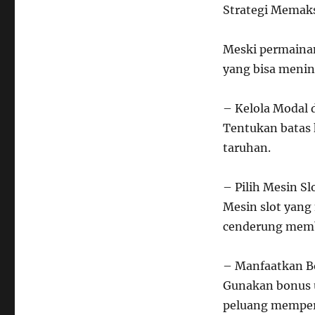
Strategi Memak
Meski permainan 
yang bisa meni
– Kelola Modal 
Tentukan batas 
taruhan.
– Pilih Mesin S
Mesin slot yang
cenderung memb
– Manfaatkan B
Gunakan bonus 
peluang mempe