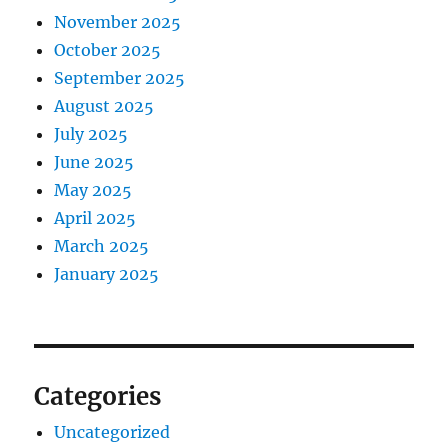
November 2025
October 2025
September 2025
August 2025
July 2025
June 2025
May 2025
April 2025
March 2025
January 2025
Categories
Uncategorized