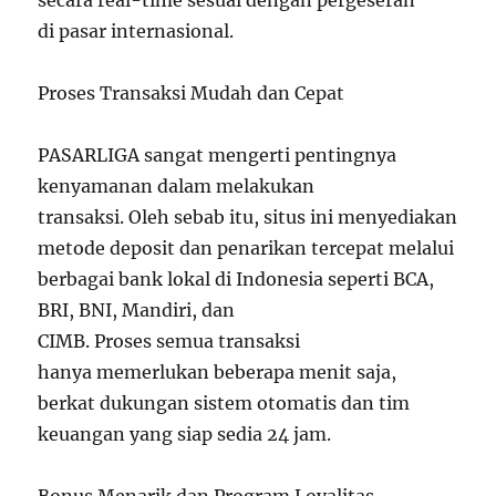
secara real-time sesuai dengan pergeseran
di pasar internasional.
Proses Transaksi Mudah dan Cepat
PASARLIGA sangat mengerti pentingnya
kenyamanan dalam melakukan
transaksi. Oleh sebab itu, situs ini menyediakan
metode deposit dan penarikan tercepat melalui
berbagai bank lokal di Indonesia seperti BCA,
BRI, BNI, Mandiri, dan
CIMB. Proses semua transaksi
hanya memerlukan beberapa menit saja,
berkat dukungan sistem otomatis dan tim
keuangan yang siap sedia 24 jam.