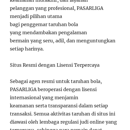
keamanan mutakhir, dan layanan
pelanggan yang profesional, PASARLIGA
menjadi pilihan utama
bagi penggemar taruhan bola
yang mendambakan pengalaman
bermain yang seru, adil, dan menguntungkan
setiap harinya.
Situs Resmi dengan Lisensi Terpercaya
Sebagai agen resmi untuk taruhan bola,
PASARLIGA beroperasi dengan lisensi
internasional yang menjamin
keamanan serta transparansi dalam setiap
transaksi. Semua aktivitas taruhan di situs ini
diawasi oleh lembaga regulasi judi online yang