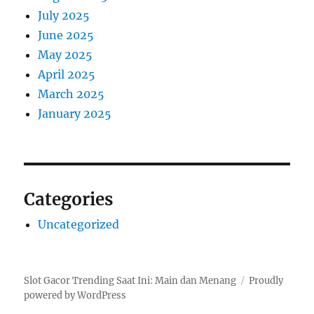
July 2025
June 2025
May 2025
April 2025
March 2025
January 2025
Categories
Uncategorized
Slot Gacor Trending Saat Ini: Main dan Menang
Proudly
powered by WordPress