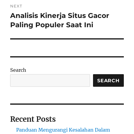
NEXT
Analisis Kinerja Situs Gacor
Next
post:
Paling Populer Saat Ini
Search
SEARCH
Recent Posts
Panduan Mengurangi Kesalahan Dalam