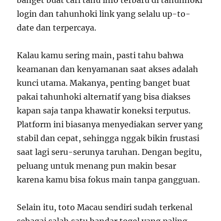
banget buat cari tahu info terbaru di tahunhoki
login dan tahunhoki link yang selalu up-to-
date dan terpercaya.
Kalau kamu sering main, pasti tahu bahwa
keamanan dan kenyamanan saat akses adalah
kunci utama. Makanya, penting banget buat
pakai tahunhoki alternatif yang bisa diakses
kapan saja tanpa khawatir koneksi terputus.
Platform ini biasanya menyediakan server yang
stabil dan cepat, sehingga nggak bikin frustasi
saat lagi seru-serunya taruhan. Dengan begitu,
peluang untuk menang pun makin besar
karena kamu bisa fokus main tanpa gangguan.
Selain itu, toto Macau sendiri sudah terkenal