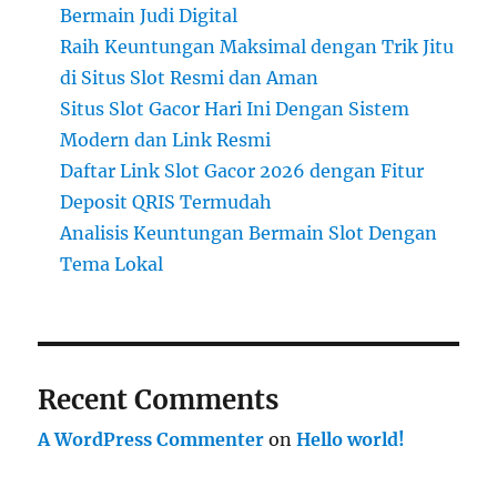
Bermain Judi Digital
Raih Keuntungan Maksimal dengan Trik Jitu
di Situs Slot Resmi dan Aman
Situs Slot Gacor Hari Ini Dengan Sistem
Modern dan Link Resmi
Daftar Link Slot Gacor 2026 dengan Fitur
Deposit QRIS Termudah
Analisis Keuntungan Bermain Slot Dengan
Tema Lokal
Recent Comments
A WordPress Commenter
on
Hello world!