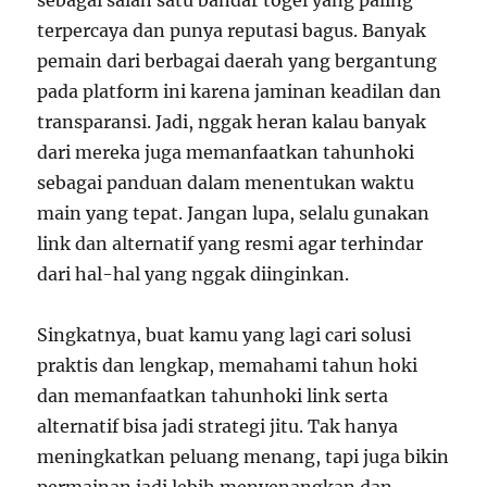
sebagai salah satu bandar togel yang paling
terpercaya dan punya reputasi bagus. Banyak
pemain dari berbagai daerah yang bergantung
pada platform ini karena jaminan keadilan dan
transparansi. Jadi, nggak heran kalau banyak
dari mereka juga memanfaatkan tahunhoki
sebagai panduan dalam menentukan waktu
main yang tepat. Jangan lupa, selalu gunakan
link dan alternatif yang resmi agar terhindar
dari hal-hal yang nggak diinginkan.
Singkatnya, buat kamu yang lagi cari solusi
praktis dan lengkap, memahami tahun hoki
dan memanfaatkan tahunhoki link serta
alternatif bisa jadi strategi jitu. Tak hanya
meningkatkan peluang menang, tapi juga bikin