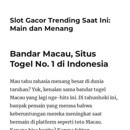
Slot Gacor Trending Saat Ini:
Main dan Menang
Bandar Macau, Situs
Togel No. 1 di Indonesia
Mau tahu rahasia menang besar di dunia
taruhan? Yuk, kenalan sama bandar togel
Macau yang lagi nge-hits ini. Di tahunhoki ini,
banyak pemain yang merasa bahwa
keberuntungan mereka meningkat saat
bermain di platform seperti toto Macau.