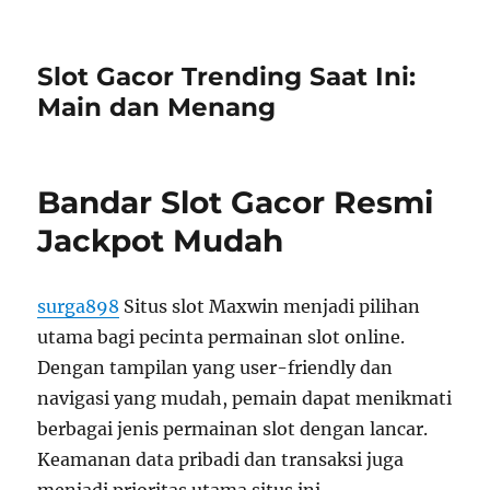
Slot Gacor Trending Saat Ini:
Main dan Menang
Bandar Slot Gacor Resmi
Jackpot Mudah
surga898
Situs slot Maxwin menjadi pilihan
utama bagi pecinta permainan slot online.
Dengan tampilan yang user-friendly dan
navigasi yang mudah, pemain dapat menikmati
berbagai jenis permainan slot dengan lancar.
Keamanan data pribadi dan transaksi juga