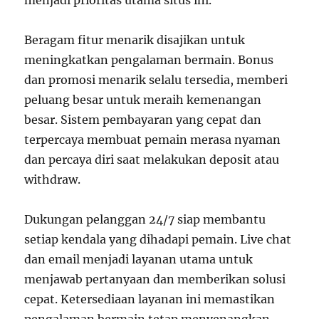
menjadi prioritas utama situs ini.
Beragam fitur menarik disajikan untuk
meningkatkan pengalaman bermain. Bonus
dan promosi menarik selalu tersedia, memberi
peluang besar untuk meraih kemenangan
besar. Sistem pembayaran yang cepat dan
terpercaya membuat pemain merasa nyaman
dan percaya diri saat melakukan deposit atau
withdraw.
Dukungan pelanggan 24/7 siap membantu
setiap kendala yang dihadapi pemain. Live chat
dan email menjadi layanan utama untuk
menjawab pertanyaan dan memberikan solusi
cepat. Ketersediaan layanan ini memastikan