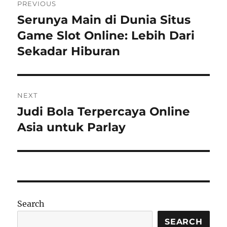
PREVIOUS
navigation
Serunya Main di Dunia Situs
Previous
post:
Game Slot Online: Lebih Dari
Sekadar Hiburan
NEXT
Judi Bola Terpercaya Online
Next
post:
Asia untuk Parlay
Search
SEARCH