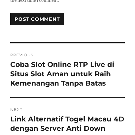
the next time I comment.
Post
PREVIOUS
navigation
Coba Slot Online RTP Live di
Previous
post:
Situs Slot Aman untuk Raih
Kemenangan Tanpa Batas
NEXT
Link Alternatif Togel Macau 4D
Next
post:
dengan Server Anti Down