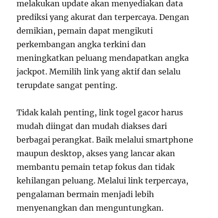
melakukan update akan menyediakan data
prediksi yang akurat dan terpercaya. Dengan
demikian, pemain dapat mengikuti
perkembangan angka terkini dan
meningkatkan peluang mendapatkan angka
jackpot. Memilih link yang aktif dan selalu
terupdate sangat penting.
Tidak kalah penting, link togel gacor harus
mudah diingat dan mudah diakses dari
berbagai perangkat. Baik melalui smartphone
maupun desktop, akses yang lancar akan
membantu pemain tetap fokus dan tidak
kehilangan peluang. Melalui link terpercaya,
pengalaman bermain menjadi lebih
menyenangkan dan menguntungkan.