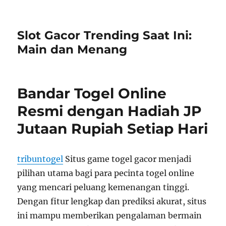
Slot Gacor Trending Saat Ini:
Main dan Menang
Bandar Togel Online
Resmi dengan Hadiah JP
Jutaan Rupiah Setiap Hari
tribuntogel
Situs game togel gacor menjadi
pilihan utama bagi para pecinta togel online
yang mencari peluang kemenangan tinggi.
Dengan fitur lengkap dan prediksi akurat, situs
ini mampu memberikan pengalaman bermain