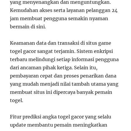
yang menyenangkan dan menguntungkan.
Kemudahan akses serta layanan pelanggan 24
jam membuat pengguna semakin nyaman
bermain di sini.
Keamanan data dan transaksi di situs game
togel gacor sangat terjamin. Sistem enkripsi
terbaru melindungi setiap informasi pengguna
dari ancaman pihak ketiga. Selain itu,
pembayaran cepat dan proses penarikan dana
yang mudah menjadi nilai tambah utama yang
membuat situs ini dipercaya banyak pemain
togel.
Fitur prediksi angka togel gacor yang selalu
update membantu pemain meningkatkan