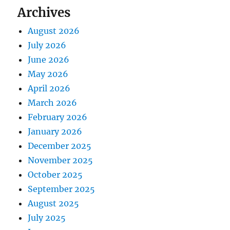
Archives
August 2026
July 2026
June 2026
May 2026
April 2026
March 2026
February 2026
January 2026
December 2025
November 2025
October 2025
September 2025
August 2025
July 2025