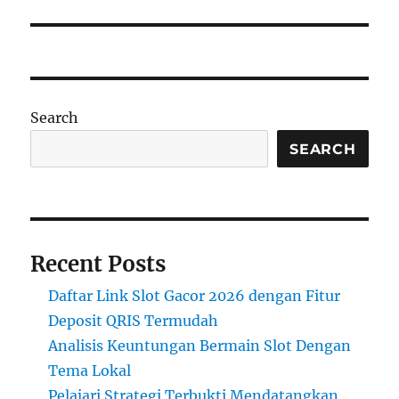
Search
SEARCH
Recent Posts
Daftar Link Slot Gacor 2026 dengan Fitur
Deposit QRIS Termudah
Analisis Keuntungan Bermain Slot Dengan
Tema Lokal
Pelajari Strategi Terbukti Mendatangkan