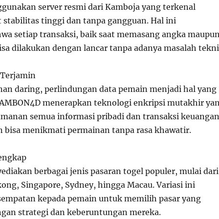
nakan server resmi dari Kamboja yang terkenal
 stabilitas tinggi dan tanpa gangguan. Hal ini
wa setiap transaksi, baik saat memasang angka maupu
isa dilakukan dengan lancar tanpa adanya masalah tekni
Terjamin
nan daring, perlindungan data pemain menjadi hal yang
. AMBON4D menerapkan teknologi enkripsi mutakhir ya
anan semua informasi pribadi dan transaksi keuangan
 bisa menikmati permainan tanpa rasa khawatir.
Lengkap
akan berbagai jenis pasaran togel populer, mulai dari
ng, Singapore, Sydney, hingga Macau. Variasi ini
empatan kepada pemain untuk memilih pasar yang
ngan strategi dan keberuntungan mereka.