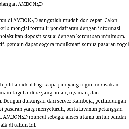
g dengan AMBON4D
ran di AMBON4D sangatlah mudah dan cepat. Calon
erlu mengisi formulir pendaftaran dengan informasi
u melakukan deposit sesuai dengan ketentuan minimum.
tif, pemain dapat segera menikmati semua pasaran togel
pilihan ideal bagi siapa pun yang ingin merasakan
main togel online yang aman, nyaman, dan
 Dengan dukungan dari server Kamboja, perlindungan
asi pasaran yang menyeluruh, serta layanan pelanggan
al, AMBON4D muncul sebagai akses utama untuk bandar
aik di tahun ini.