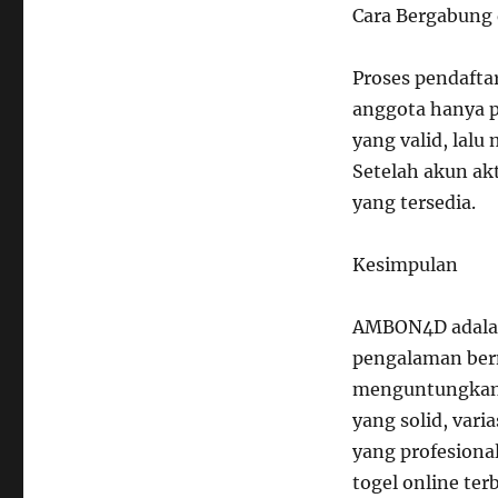
Cara Bergabun
Proses pendafta
anggota hanya p
yang valid, lal
Setelah akun ak
yang tersedia.
Kesimpulan
AMBON4D adalah 
pengalaman ber
menguntungkan.
yang solid, vari
yang profesion
togel online terb