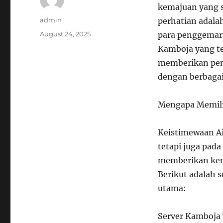
kemajuan yang s
Author
admin
perhatian adala
Posted
August 24, 2025
para penggemar 
on
Kamboja yang t
memberikan pen
dengan berbagai
Mengapa Memil
Keistimewaan A
tetapi juga pada
memberikan ken
Berikut adalah 
utama:
Server Kamboja 