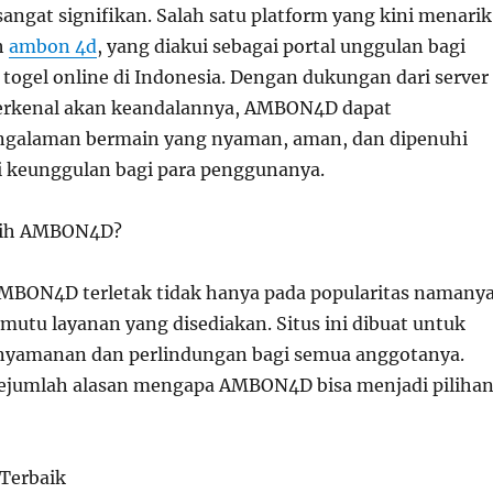
angat signifikan. Salah satu platform yang kini menarik
h
ambon 4d
, yang diakui sebagai portal unggulan bagi
togel online di Indonesia. Dengan dukungan dari server
erkenal akan keandalannya, AMBON4D dapat
galaman bermain yang nyaman, aman, dan dipenuhi
 keunggulan bagi para penggunanya.
ih AMBON4D?
MBON4D terletak tidak hanya pada popularitas namanya
 mutu layanan yang disediakan. Situs ini dibuat untuk
yamanan dan perlindungan bagi semua anggotanya.
sejumlah alasan mengapa AMBON4D bisa menjadi piliha
Terbaik