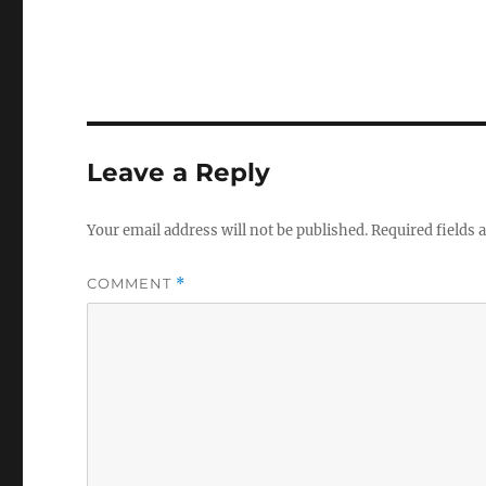
Leave a Reply
Your email address will not be published.
Required fields
COMMENT
*