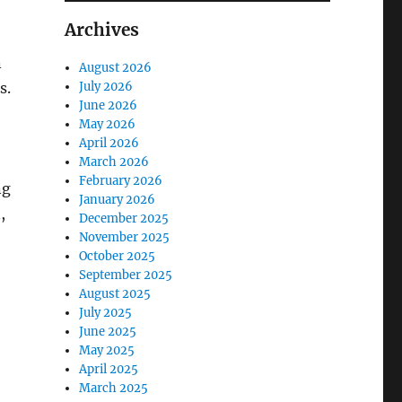
Archives
n
August 2026
s.
July 2026
June 2026
May 2026
April 2026
March 2026
February 2026
ng
January 2026
,
December 2025
November 2025
October 2025
September 2025
August 2025
July 2025
June 2025
May 2025
April 2025
March 2025