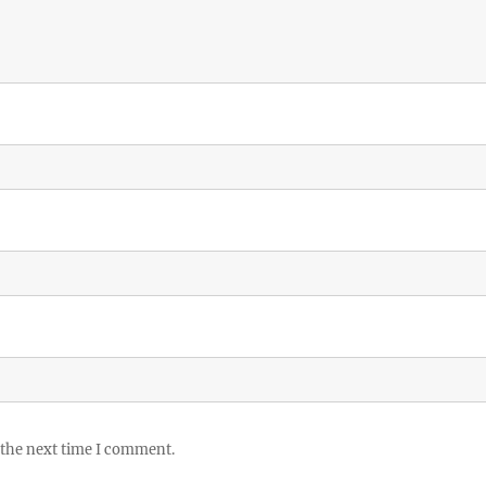
 the next time I comment.