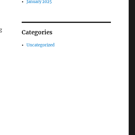
January 2025
g
Categories
Uncategorized