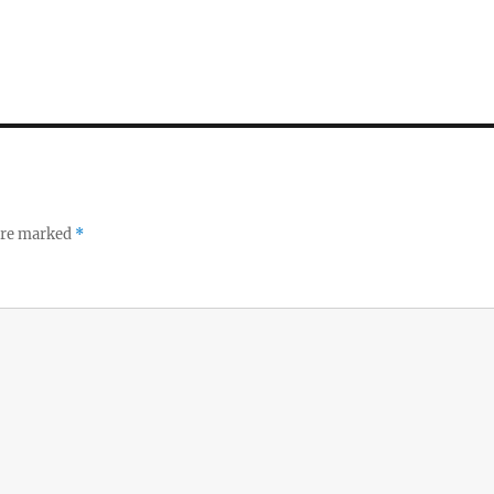
 are marked
*