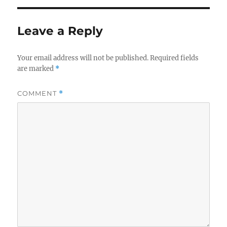
Leave a Reply
Your email address will not be published.
Required fields
are marked
*
COMMENT
*