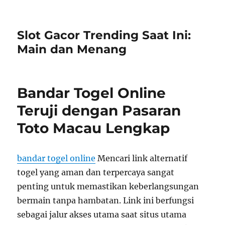
Slot Gacor Trending Saat Ini:
Main dan Menang
Bandar Togel Online
Teruji dengan Pasaran
Toto Macau Lengkap
bandar togel online
Mencari link alternatif
togel yang aman dan terpercaya sangat
penting untuk memastikan keberlangsungan
bermain tanpa hambatan. Link ini berfungsi
sebagai jalur akses utama saat situs utama