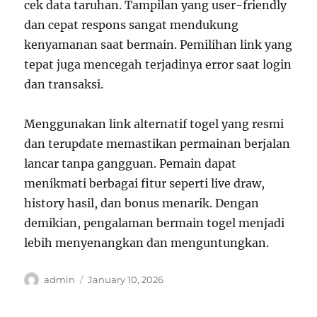
cek data taruhan. Tampilan yang user-friendly
dan cepat respons sangat mendukung
kenyamanan saat bermain. Pemilihan link yang
tepat juga mencegah terjadinya error saat login
dan transaksi.
Menggunakan link alternatif togel yang resmi
dan terupdate memastikan permainan berjalan
lancar tanpa gangguan. Pemain dapat
menikmati berbagai fitur seperti live draw,
history hasil, dan bonus menarik. Dengan
demikian, pengalaman bermain togel menjadi
lebih menyenangkan dan menguntungkan.
Author
Posted
admin
January 10, 2026
on