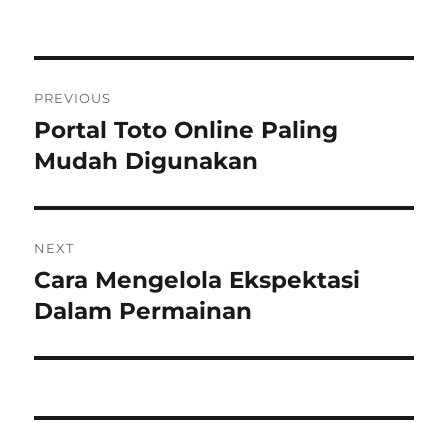
Post
PREVIOUS
navigation
Portal Toto Online Paling
Previous
post:
Mudah Digunakan
NEXT
Cara Mengelola Ekspektasi
Next
post:
Dalam Permainan