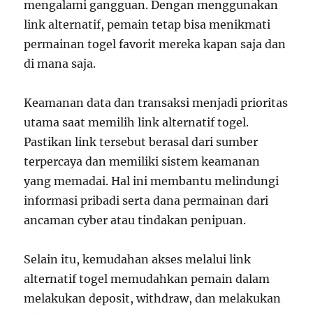
mengalami gangguan. Dengan menggunakan
link alternatif, pemain tetap bisa menikmati
permainan togel favorit mereka kapan saja dan
di mana saja.
Keamanan data dan transaksi menjadi prioritas
utama saat memilih link alternatif togel.
Pastikan link tersebut berasal dari sumber
terpercaya dan memiliki sistem keamanan
yang memadai. Hal ini membantu melindungi
informasi pribadi serta dana permainan dari
ancaman cyber atau tindakan penipuan.
Selain itu, kemudahan akses melalui link
alternatif togel memudahkan pemain dalam
melakukan deposit, withdraw, dan melakukan