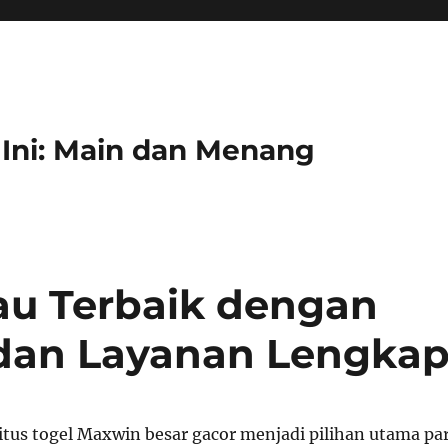
 Ini: Main dan Menang
au Terbaik dengan
 dan Layanan Lengka
itus togel Maxwin besar gacor menjadi pilihan utama pa