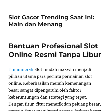
Slot Gacor Trending Saat Ini:
Main dan Menang
Bantuan Profesional Slot
Online Resmi Tanpa Libur
timunmerah
Slot mudah maxwin menjadi
pilihan utama para pecinta permainan slot
online. Keberhasilan meraih kemenangan
besar sangat dipengaruhi oleh faktor
keberuntungan dan strategi yang tepat.
Dengan fitur-fitur menarik dan peluang besar,