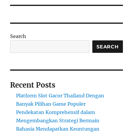
Search
SEARCH
Recent Posts
Platform Slot Gacor Thailand Dengan
Banyak Pilihan Game Populer
Pendekatan Komprehensif dalam
Mengembangkan Strategi Bermain
Rahasia Mendapatkan Keuntungan