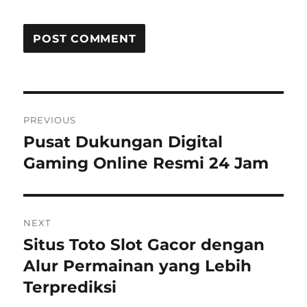
Post
PREVIOUS
navigation
Pusat Dukungan Digital
Previous
post:
Gaming Online Resmi 24 Jam
NEXT
Situs Toto Slot Gacor dengan
Next
post:
Alur Permainan yang Lebih
Terprediksi