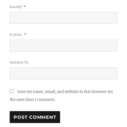
NAME
*
EMAIL
*
WEBSITE
Save my name, email, and website in this browser for
the next time I comment.