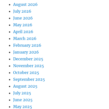
August 2026
July 2026
June 2026
May 2026
April 2026
March 2026
February 2026
January 2026
December 2025
November 2025
October 2025
September 2025
August 2025
July 2025
June 2025
May 2025