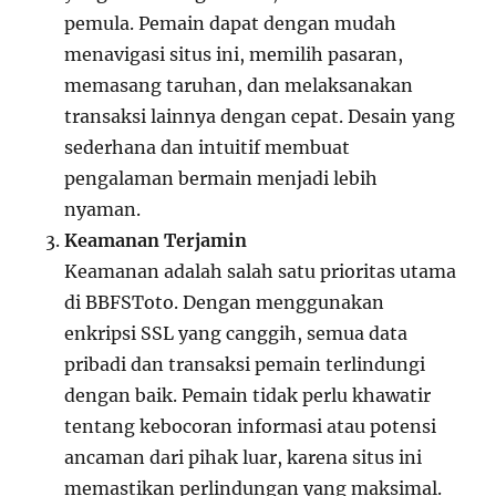
pemula. Pemain dapat dengan mudah
menavigasi situs ini, memilih pasaran,
memasang taruhan, dan melaksanakan
transaksi lainnya dengan cepat. Desain yang
sederhana dan intuitif membuat
pengalaman bermain menjadi lebih
nyaman.
Keamanan Terjamin
Keamanan adalah salah satu prioritas utama
di BBFSToto. Dengan menggunakan
enkripsi SSL yang canggih, semua data
pribadi dan transaksi pemain terlindungi
dengan baik. Pemain tidak perlu khawatir
tentang kebocoran informasi atau potensi
ancaman dari pihak luar, karena situs ini
memastikan perlindungan yang maksimal.