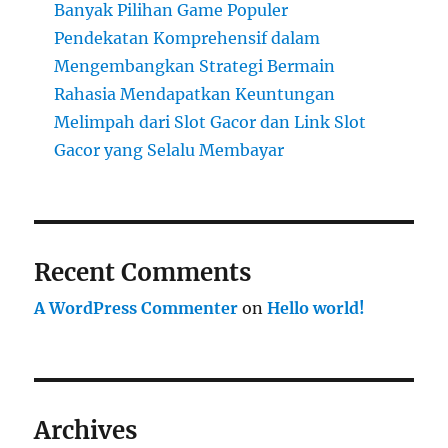
Banyak Pilihan Game Populer
Pendekatan Komprehensif dalam
Mengembangkan Strategi Bermain
Rahasia Mendapatkan Keuntungan
Melimpah dari Slot Gacor dan Link Slot
Gacor yang Selalu Membayar
Recent Comments
A WordPress Commenter
on
Hello world!
Archives