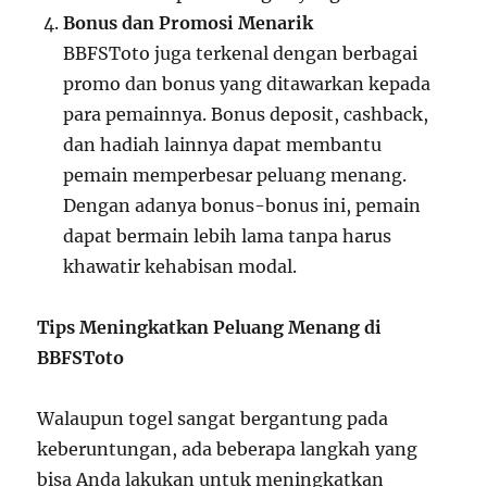
Bonus dan Promosi Menarik
BBFSToto juga terkenal dengan berbagai
promo dan bonus yang ditawarkan kepada
para pemainnya. Bonus deposit, cashback,
dan hadiah lainnya dapat membantu
pemain memperbesar peluang menang.
Dengan adanya bonus-bonus ini, pemain
dapat bermain lebih lama tanpa harus
khawatir kehabisan modal.
Tips Meningkatkan Peluang Menang di
BBFSToto
Walaupun togel sangat bergantung pada
keberuntungan, ada beberapa langkah yang
bisa Anda lakukan untuk meningkatkan