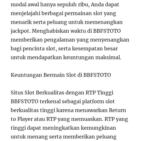
modal awal hanya sepuluh ribu, Anda dapat
menjelajahi berbagai permainan slot yang
menarik serta peluang untuk memenangkan
jackpot. Menghabiskan waktu di BBFSTOTO
memberikan pengalaman yang menyenangkan
bagi pencinta slot, serta kesempatan besar
untuk mendapatkan keuntungan maksimal.
Keuntungan Bermain Slot di BBFSTOTO
Situs Slot Berkualitas dengan RTP Tinggi
BBFSTOTO terkenal sebagai platform slot
berkualitas tinggi karena menawarkan Return
to Player atau RTP yang memuaskan. RTP yang
tinggi dapat meningkatkan kemungkinan
untuk menang serta memberikan peluang