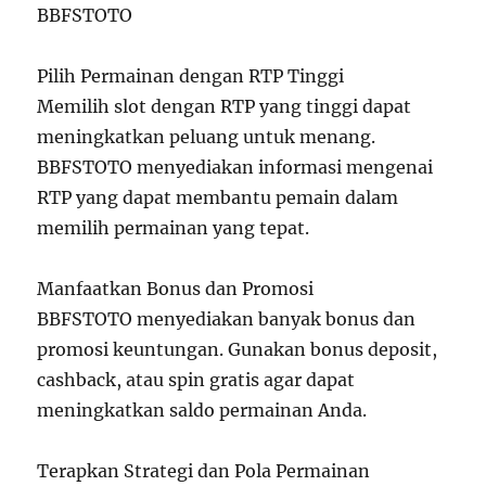
BBFSTOTO
Pilih Permainan dengan RTP Tinggi
Memilih slot dengan RTP yang tinggi dapat
meningkatkan peluang untuk menang.
BBFSTOTO menyediakan informasi mengenai
RTP yang dapat membantu pemain dalam
memilih permainan yang tepat.
Manfaatkan Bonus dan Promosi
BBFSTOTO menyediakan banyak bonus dan
promosi keuntungan. Gunakan bonus deposit,
cashback, atau spin gratis agar dapat
meningkatkan saldo permainan Anda.
Terapkan Strategi dan Pola Permainan