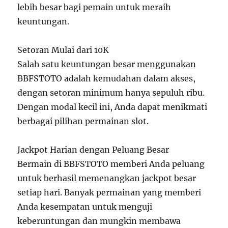
lebih besar bagi pemain untuk meraih
keuntungan.
Setoran Mulai dari 10K
Salah satu keuntungan besar menggunakan
BBFSTOTO adalah kemudahan dalam akses,
dengan setoran minimum hanya sepuluh ribu.
Dengan modal kecil ini, Anda dapat menikmati
berbagai pilihan permainan slot.
Jackpot Harian dengan Peluang Besar
Bermain di BBFSTOTO memberi Anda peluang
untuk berhasil memenangkan jackpot besar
setiap hari. Banyak permainan yang memberi
Anda kesempatan untuk menguji
keberuntungan dan mungkin membawa