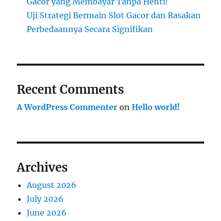
Gacor yang Membayar Tanpa Henti!
Uji Strategi Bermain Slot Gacor dan Rasakan
Perbedaannya Secara Signifikan
Recent Comments
A WordPress Commenter
on
Hello world!
Archives
August 2026
July 2026
June 2026