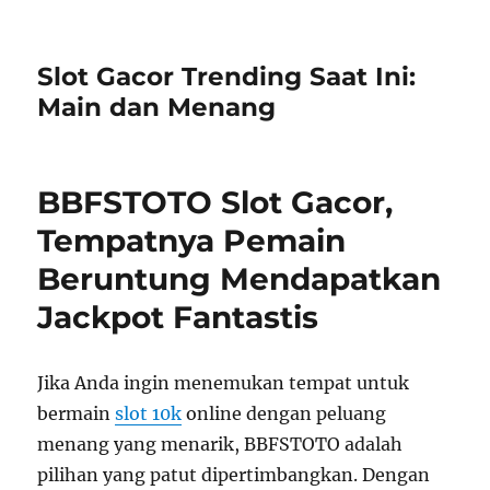
Slot Gacor Trending Saat Ini:
Main dan Menang
BBFSTOTO Slot Gacor,
Tempatnya Pemain
Beruntung Mendapatkan
Jackpot Fantastis
Jika Anda ingin menemukan tempat untuk
bermain
slot 10k
online dengan peluang
menang yang menarik, BBFSTOTO adalah
pilihan yang patut dipertimbangkan. Dengan