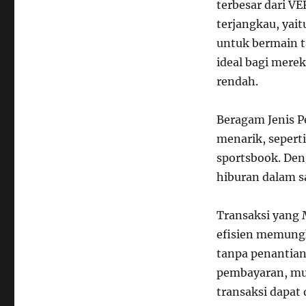
terbesar dari 
terjangkau, yait
untuk bermain t
ideal bagi mere
rendah.
Beragam Jenis 
menarik, seperti
sportsbook. Den
hiburan dalam s
Transaksi yang 
efisien memun
tanpa penantia
pembayaran, mul
transaksi dapat 