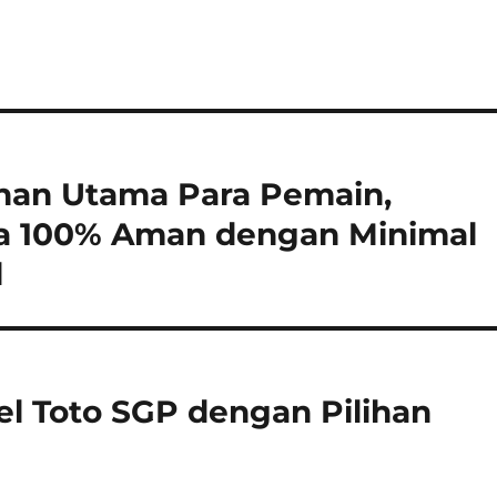
han Utama Para Pemain,
ya 100% Aman dengan Minimal
l
l Toto SGP dengan Pilihan