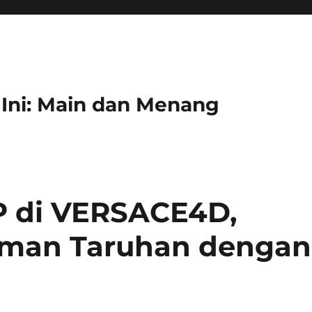
 Ini: Main dan Menang
P di VERSACE4D,
aman Taruhan dengan