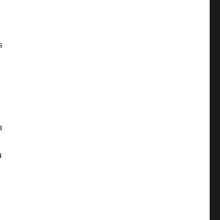
s
n
m
h