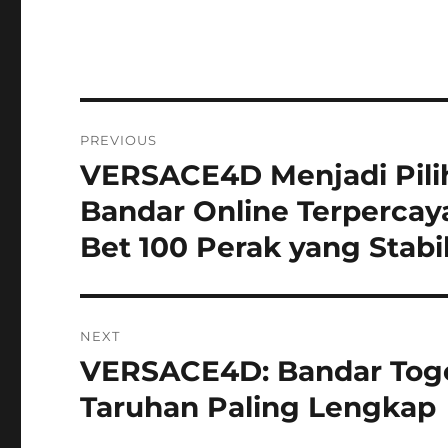
Post
PREVIOUS
navigation
VERSACE4D Menjadi Pili
Previous
post:
Bandar Online Terperca
Bet 100 Perak yang Stabi
NEXT
VERSACE4D: Bandar Toge
Next
post:
Taruhan Paling Lengkap