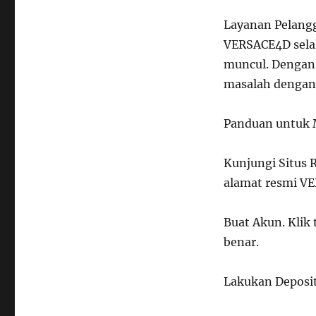
Layanan Pelang
VERSACE4D sela
muncul. Dengan
masalah dengan 
Panduan untuk 
Kunjungi Situs 
alamat resmi V
Buat Akun. Klik 
benar.
Lakukan Deposit