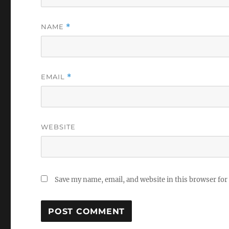
NAME
*
EMAIL
*
WEBSITE
Save my name, email, and website in this browser for