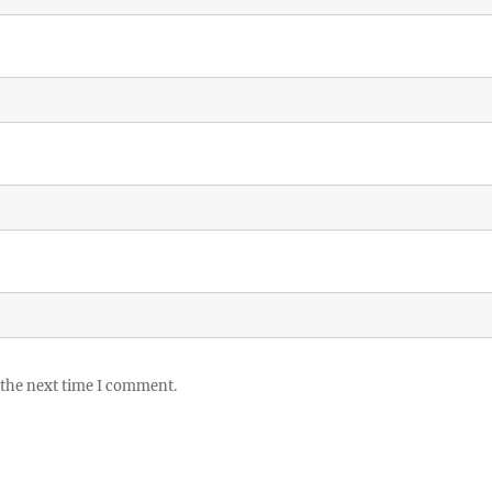
 the next time I comment.