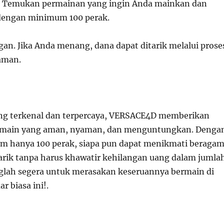
n. Temukan permainan yang ingin Anda mainkan dan
 dengan minimum 100 perak.
n. Jika Anda menang, dana dapat ditarik melalui prose
aman.
ang terkenal dan terpercaya, VERSACE4D memberikan
main yang aman, nyaman, dan menguntungkan. Denga
m hanya 100 perak, siapa pun dapat menikmati beraga
ik tanpa harus khawatir kehilangan uang dalam jumla
glah segera untuk merasakan keseruannya bermain di
r biasa ini!.