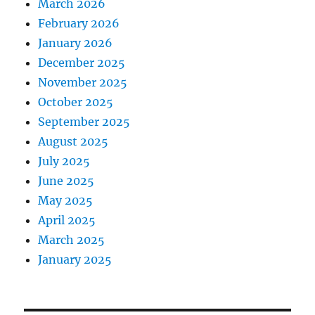
March 2026
February 2026
January 2026
December 2025
November 2025
October 2025
September 2025
August 2025
July 2025
June 2025
May 2025
April 2025
March 2025
January 2025