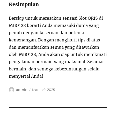
Kesimpulan
Bersiap untuk merasakan sensasi Slot QRIS di
MBO128 berarti Anda memasuki dunia yang
penuh dengan keseruan dan potensi
kemenangan. Dengan mengikuti tips di atas
dan memanfaatkan semua yang ditawarkan
oleh MBO128, Anda akan siap untuk menikmati
pengalaman bermain yang maksimal. Selamat
bermain, dan semoga keberuntungan selalu
menyertai Anda!
Author
Posted
admin
March 9, 2025
on