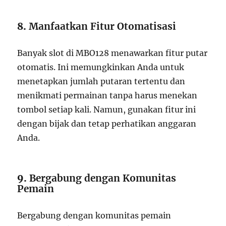
8.
Manfaatkan Fitur Otomatisasi
Banyak slot di MBO128 menawarkan fitur putar
otomatis. Ini memungkinkan Anda untuk
menetapkan jumlah putaran tertentu dan
menikmati permainan tanpa harus menekan
tombol setiap kali. Namun, gunakan fitur ini
dengan bijak dan tetap perhatikan anggaran
Anda.
9.
Bergabung dengan Komunitas
Pemain
Bergabung dengan komunitas pemain