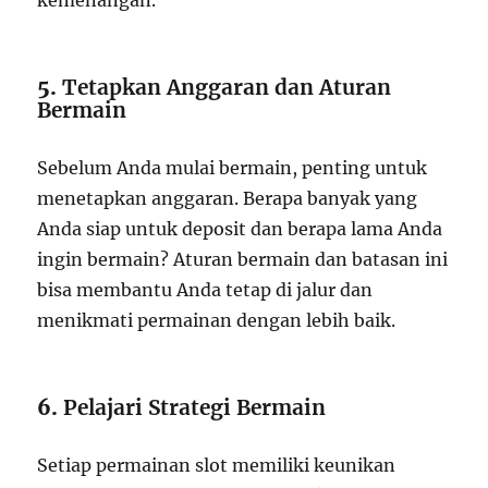
kemenangan.
5.
Tetapkan Anggaran dan Aturan
Bermain
Sebelum Anda mulai bermain, penting untuk
menetapkan anggaran. Berapa banyak yang
Anda siap untuk deposit dan berapa lama Anda
ingin bermain? Aturan bermain dan batasan ini
bisa membantu Anda tetap di jalur dan
menikmati permainan dengan lebih baik.
6.
Pelajari Strategi Bermain
Setiap permainan slot memiliki keunikan