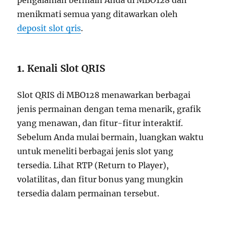
pengalaman bermain Anda di MBO128 dan
menikmati semua yang ditawarkan oleh
deposit slot qris
.
1.
Kenali Slot QRIS
Slot QRIS di MBO128 menawarkan berbagai
jenis permainan dengan tema menarik, grafik
yang menawan, dan fitur-fitur interaktif.
Sebelum Anda mulai bermain, luangkan waktu
untuk meneliti berbagai jenis slot yang
tersedia. Lihat RTP (Return to Player),
volatilitas, dan fitur bonus yang mungkin
tersedia dalam permainan tersebut.