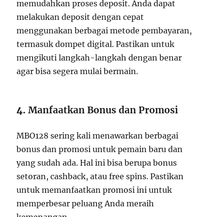
memudahkan proses deposit. Anda dapat
melakukan deposit dengan cepat
menggunakan berbagai metode pembayaran,
termasuk dompet digital. Pastikan untuk
mengikuti langkah-langkah dengan benar
agar bisa segera mulai bermain.
4.
Manfaatkan Bonus dan Promosi
MBO128 sering kali menawarkan berbagai
bonus dan promosi untuk pemain baru dan
yang sudah ada. Hal ini bisa berupa bonus
setoran, cashback, atau free spins. Pastikan
untuk memanfaatkan promosi ini untuk
memperbesar peluang Anda meraih