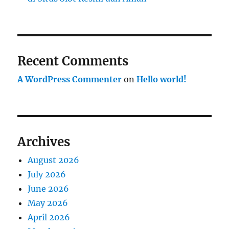
Recent Comments
A WordPress Commenter
on
Hello world!
Archives
August 2026
July 2026
June 2026
May 2026
April 2026