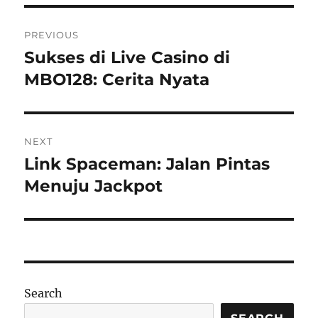
Post
PREVIOUS
navigation
Sukses di Live Casino di
Previous
post:
MBO128: Cerita Nyata
NEXT
Link Spaceman: Jalan Pintas
Next
post:
Menuju Jackpot
Search