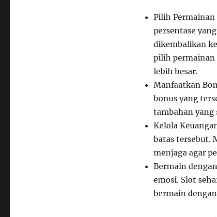
Pilih Permainan
persentase yan
dikembalikan ke
pilih permainan
lebih besar.
Manfaatkan Bonu
bonus yang ters
tambahan yang s
Kelola Keuangan
batas tersebut.
menjaga agar p
Bermain dengan 
emosi. Slot seh
bermain dengan 