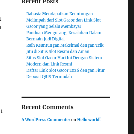
Recent Posts
Rahasia Mendapatkan Keuntungan
t
Melimpah dari Slot Gacor dan Link Slot
Gacor yang Selalu Membayar
h
Panduan Mengurangi Kesalahan Dalam
Bermain Judi Digital
Raih Keuntungan Maksimal dengan Trik
Jitu di Situs Slot Resmi dan Aman
Situs Slot Gacor Hari Ini Dengan Sistem
Modern dan Link Resmi
Daftar Link Slot Gacor 2026 dengan Fitur
Deposit QRIS Termudah
Recent Comments
ot
A WordPress Commenter
on
Hello world!