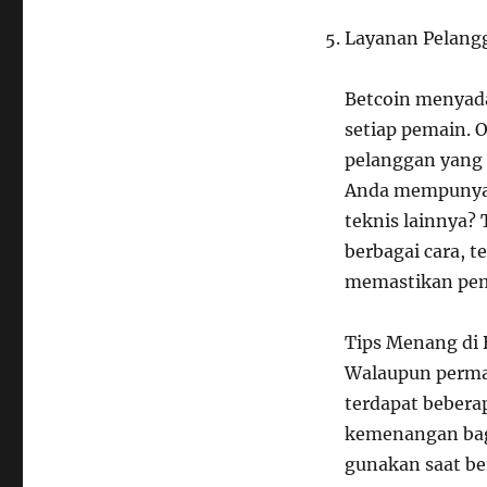
Layanan Pelang
Betcoin menyad
setiap pemain. O
pelanggan yang 
Anda mempunyai
teknis lainnya?
berbagai cara, t
memastikan pem
Tips Menang di 
Walaupun permai
terdapat bebera
kemenangan bagi
gunakan saat be