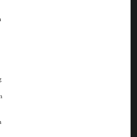
n
g
n
n