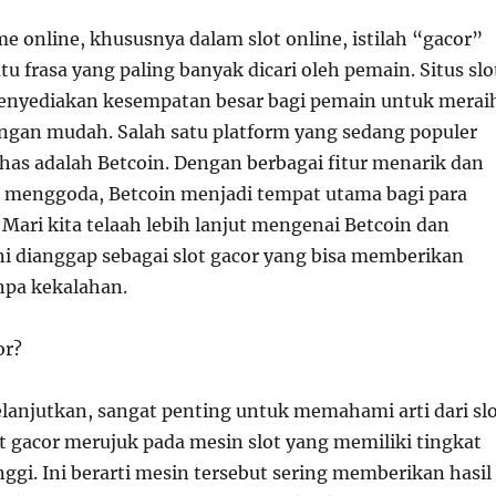
e online, khususnya dalam slot online, istilah “gacor”
tu frasa yang paling banyak dicari oleh pemain. Situs slo
nyediakan kesempatan besar bagi pemain untuk merai
gan mudah. Salah satu platform yang sedang populer
has adalah Betcoin. Dengan berbagai fitur menarik dan
 menggoda, Betcoin menjadi tempat utama bagi para
Mari kita telaah lebih lanjut mengenai Betcoin dan
ni dianggap sebagai slot gacor yang bisa memberikan
pa kekalahan.
or?
lanjutkan, sangat penting untuk memahami arti dari sl
lot gacor merujuk pada mesin slot yang memiliki tingkat
ggi. Ini berarti mesin tersebut sering memberikan hasil