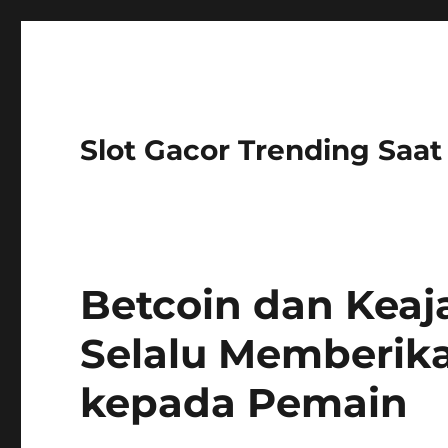
Slot Gacor Trending Saat
Betcoin dan Keaj
Selalu Memberi
kepada Pemain