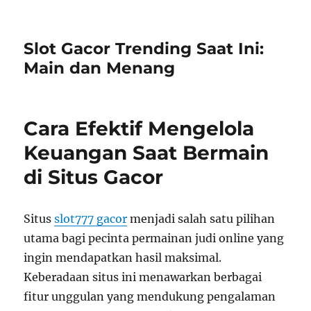
Slot Gacor Trending Saat Ini:
Main dan Menang
Cara Efektif Mengelola
Keuangan Saat Bermain
di Situs Gacor
Situs
slot777 gacor
menjadi salah satu pilihan
utama bagi pecinta permainan judi online yang
ingin mendapatkan hasil maksimal.
Keberadaan situs ini menawarkan berbagai
fitur unggulan yang mendukung pengalaman