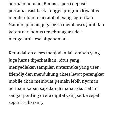
bermain pemain. Bonus seperti deposit
pertama, cashback, hingga program loyalitas
memberikan nilai tambah yang signifikan.
Namun, pemain juga perlu membaca syarat dan
ketentuan bonus tersebut agar tidak
mengalami kesalahpahaman.
Kemudahan akses menjadi nilai tambah yang
juga harus diperhatikan. Situs yang
menyediakan tampilan antarmuka yang user-
friendly dan mendukung akses lewat perangkat
mobile akan membuat pemain lebih nyaman
bermain kapan saja dan di mana saja. Hal ini
sangat penting di era digital yang serba cepat
seperti sekarang.