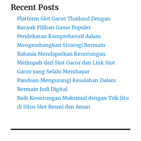
Recent Posts
Platform Slot Gacor Thailand Dengan
Banyak Pilihan Game Populer
Pendekatan Komprehensif dalam
Mengembangkan Strategi Bermain
Rahasia Mendapatkan Keuntungan
Melimpah dari Slot Gacor dan Link Slot
Gacor yang Selalu Membayar
Panduan Mengurangi Kesalahan Dalam
Bermain Judi Digital
Raih Keuntungan Maksimal dengan Trik Jitu
di Situs Slot Resmi dan Aman