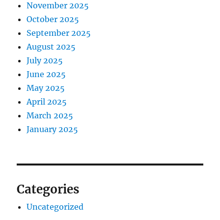
November 2025
October 2025
September 2025
August 2025
July 2025
June 2025
May 2025
April 2025
March 2025
January 2025
Categories
Uncategorized