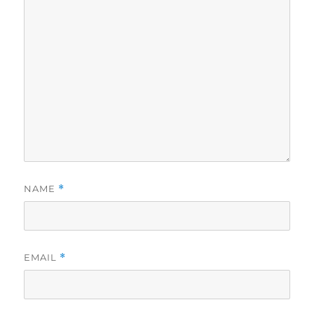
NAME
*
EMAIL
*