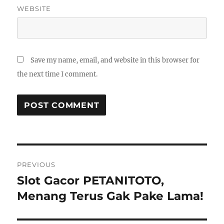
WEBSITE
Save my name, email, and website in this browser for
the next time I comment.
Post
PREVIOUS
navigation
Slot Gacor PETANITOTO,
Previous
post:
Menang Terus Gak Pake Lama!