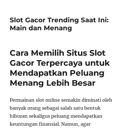
Slot Gacor Trending Saat Ini:
Main dan Menang
Cara Memilih Situs Slot
Gacor Terpercaya untuk
Mendapatkan Peluang
Menang Lebih Besar
Permainan slot online semakin diminati oleh
banyak orang sebagai salah satu bentuk
hiburan sekaligus peluang mendapatkan
keuntungan finansial. Namun, agar