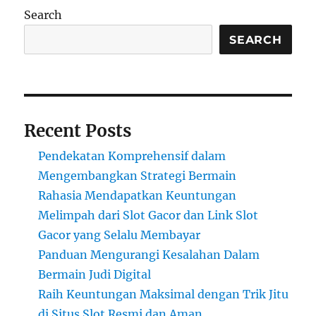
Search
SEARCH
Recent Posts
Pendekatan Komprehensif dalam
Mengembangkan Strategi Bermain
Rahasia Mendapatkan Keuntungan
Melimpah dari Slot Gacor dan Link Slot
Gacor yang Selalu Membayar
Panduan Mengurangi Kesalahan Dalam
Bermain Judi Digital
Raih Keuntungan Maksimal dengan Trik Jitu
di Situs Slot Resmi dan Aman