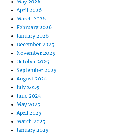
May 2026
April 2026
March 2026
February 2026
January 2026
December 2025
November 2025
October 2025
September 2025
August 2025
July 2025
June 2025
May 2025
April 2025
March 2025
January 2025