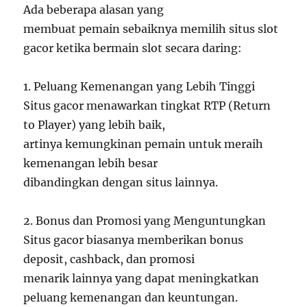
Ada beberapa alasan yang
membuat pemain sebaiknya memilih situs slot
gacor ketika bermain slot secara daring:
1. Peluang Kemenangan yang Lebih Tinggi
Situs gacor menawarkan tingkat RTP (Return
to Player) yang lebih baik,
artinya kemungkinan pemain untuk meraih
kemenangan lebih besar
dibandingkan dengan situs lainnya.
2. Bonus dan Promosi yang Menguntungkan
Situs gacor biasanya memberikan bonus
deposit, cashback, dan promosi
menarik lainnya yang dapat meningkatkan
peluang kemenangan dan keuntungan.