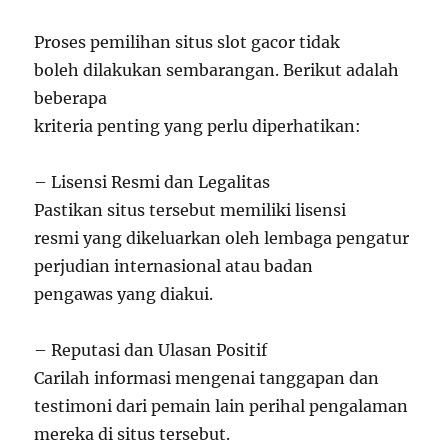
Proses pemilihan situs slot gacor tidak
boleh dilakukan sembarangan. Berikut adalah
beberapa
kriteria penting yang perlu diperhatikan:
– Lisensi Resmi dan Legalitas
Pastikan situs tersebut memiliki lisensi
resmi yang dikeluarkan oleh lembaga pengatur
perjudian internasional atau badan
pengawas yang diakui.
– Reputasi dan Ulasan Positif
Carilah informasi mengenai tanggapan dan
testimoni dari pemain lain perihal pengalaman
mereka di situs tersebut.