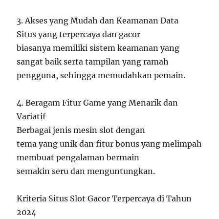
3. Akses yang Mudah dan Keamanan Data
Situs yang terpercaya dan gacor
biasanya memiliki sistem keamanan yang
sangat baik serta tampilan yang ramah
pengguna, sehingga memudahkan pemain.
4. Beragam Fitur Game yang Menarik dan
Variatif
Berbagai jenis mesin slot dengan
tema yang unik dan fitur bonus yang melimpah
membuat pengalaman bermain
semakin seru dan menguntungkan.
Kriteria Situs Slot Gacor Terpercaya di Tahun
2024