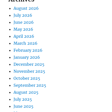
August 2026
July 2026
June 2026
May 2026
April 2026
March 2026
February 2026
January 2026
December 2025
November 2025
October 2025
September 2025
August 2025
July 2025
June 2025