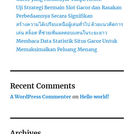
Uji Strategi Bermain Slot Gacor dan Rasakan
Perbedaannya Secara Signifikan
สร้างความได้เปรียบเหนือผู้เล่นทั่วไป ด้วยแนวคิดการ
เล่น สล็อต ที่ช่วยเพิ่มผลตอบแทนในระยะยาว
Membaca Data Statistik Situs Gacor Untuk
Memaksimalkan Peluang Menang
Recent Comments
A WordPress Commenter
on
Hello world!
Archives