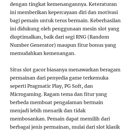
dengan tingkat kemenangannya. Keteraturan
ini memberikan kepercayaan diri dan motivasi
bagi pemain untuk terus bermain. Keberhasilan
ini didukung oleh penggunaan mesin slot yang
dioptimalkan, baik dari segi RNG (Random
Number Generator) maupun fitur bonus yang
memudahkan kemenangan.
Situs slot gacor biasanya menawarkan beragam
permainan dari penyedia game terkemuka
seperti Pragmatic Play, PG Soft, dan
Microgaming. Ragam tema dan fitur yang
berbeda membuat pengalaman bermain
menjadi lebih menarik dan tidak
membosankan. Pemain dapat memilih dari
berbagai jenis permainan, mulai dari slot klasik