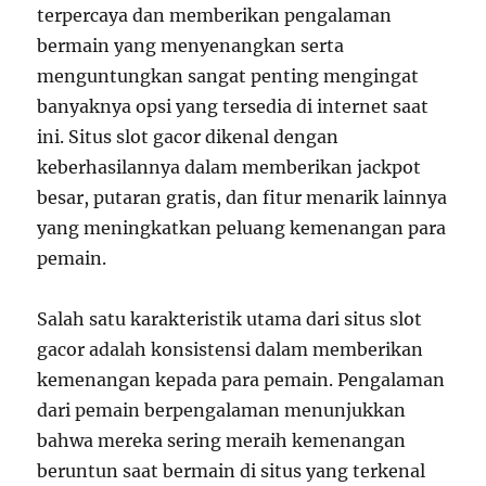
terpercaya dan memberikan pengalaman
bermain yang menyenangkan serta
menguntungkan sangat penting mengingat
banyaknya opsi yang tersedia di internet saat
ini. Situs slot gacor dikenal dengan
keberhasilannya dalam memberikan jackpot
besar, putaran gratis, dan fitur menarik lainnya
yang meningkatkan peluang kemenangan para
pemain.
Salah satu karakteristik utama dari situs slot
gacor adalah konsistensi dalam memberikan
kemenangan kepada para pemain. Pengalaman
dari pemain berpengalaman menunjukkan
bahwa mereka sering meraih kemenangan
beruntun saat bermain di situs yang terkenal