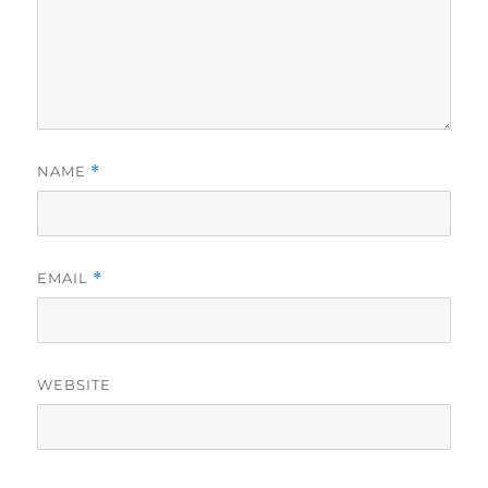
NAME
*
EMAIL
*
WEBSITE