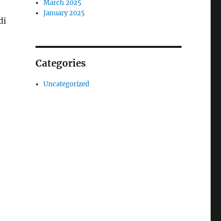
March 2025
January 2025
di
Categories
Uncategorized