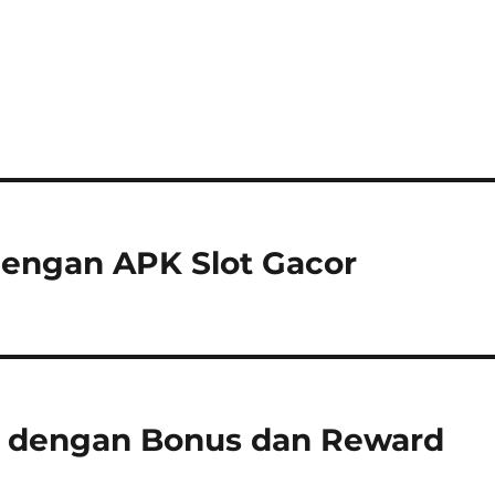
dengan APK Slot Gacor
e dengan Bonus dan Reward