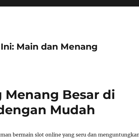
 Ini: Main dan Menang
g Menang Besar di
e dengan Mudah
aman bermain slot online yang seru dan menguntungka