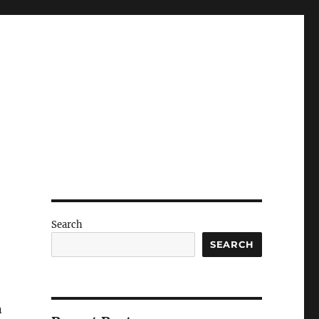
Search
SEARCH
n