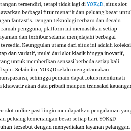
tangan tersendiri, tetapi tidak lagi di
YOK4D
, situs slot
awarkan berbagai fitur menarik dan peluang besar untu
an fantastis. Dengan teknologi terbaru dan desain
ramah pengguna, platform ini memastikan setiap
yaman dan terhibur selama menjelajahi berbagai
ersedia. Keunggulan utama dari situs ini adalah koleksi
p dan variatif, mulai dari slot klasik hingga inovatif,
ang untuk memberikan sensasi berbeda setiap kali
spin. Selain itu, YOK4D selalu mengutamakan
ansparansi, sehingga pemain dapat fokus menikmati
 khawatir akan data pribadi maupun transaksi keuanga
r slot online pasti ingin mendapatkan pengalaman yan
dan peluang kemenangan besar setiap hari. YOK4D
uhan tersebut dengan menyediakan layanan pelanggan