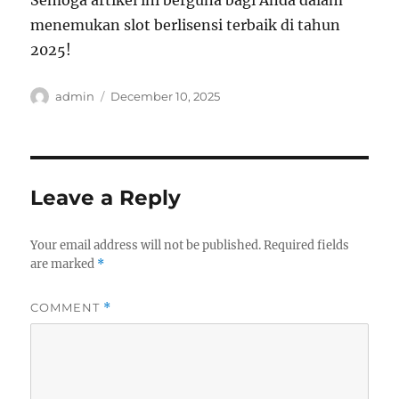
Semoga artikel ini berguna bagi Anda dalam
menemukan slot berlisensi terbaik di tahun
2025!
Author
Posted
admin
December 10, 2025
on
Leave a Reply
Your email address will not be published.
Required fields
are marked
*
COMMENT
*