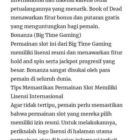
internasional dan dikenal karena tema
petualangannya yang menarik. Book of Dead
menawarkan fitur bonus dan putaran gratis
yang menguntungkan bagi pemain.
Bonanza (Big Time Gaming)
Permainan slot ini dari Big Time Gaming
memiliki lisensi resmi dan menawarkan fitur
hold and spin serta jackpot progresif yang
besar. Bonanza sangat disukai oleh para
pemain di seluruh dunia.
Tips Memastikan Permainan Slot Memiliki
Lisensi Internasional
Agar tidak tertipu, pemain perlu memastikan
bahwa permainan slot yang mereka pilih
memiliki izin resmi. Untuk melakukannya,
periksalah logo lisensi di halaman utama