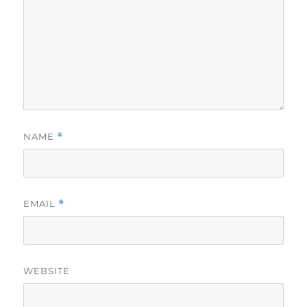
NAME
*
EMAIL
*
WEBSITE