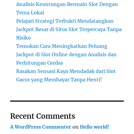
Analisis Keuntungan Bermain Slot Dengan
Tema Lokal
Pelajari Strategi Terbukti Mendatangkan
Jackpot Besar di Situs Slot Terpercaya Tanpa
Risiko
Temukan Cara Meningkatkan Peluang
Jackpot di Slot Online dengan Analisis dan
Perhitungan Cerdas
Rasakan Sensasi Kaya Mendadak dari Slot
Gacor yang Membayar Tanpa Henti!
Recent Comments
A WordPress Commenter
on
Hello world!