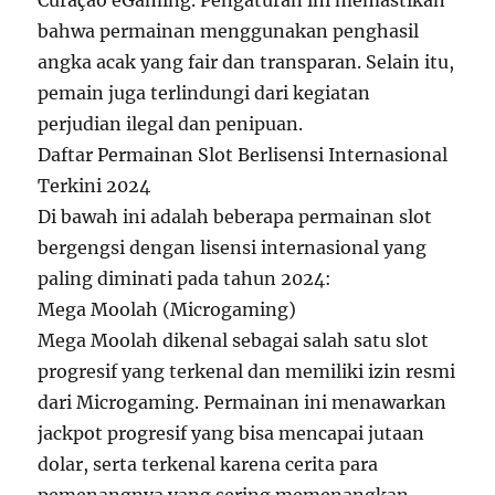
Curaçao eGaming. Pengaturan ini memastikan
bahwa permainan menggunakan penghasil
angka acak yang fair dan transparan. Selain itu,
pemain juga terlindungi dari kegiatan
perjudian ilegal dan penipuan.
Daftar Permainan Slot Berlisensi Internasional
Terkini 2024
Di bawah ini adalah beberapa permainan slot
bergengsi dengan lisensi internasional yang
paling diminati pada tahun 2024:
Mega Moolah (Microgaming)
Mega Moolah dikenal sebagai salah satu slot
progresif yang terkenal dan memiliki izin resmi
dari Microgaming. Permainan ini menawarkan
jackpot progresif yang bisa mencapai jutaan
dolar, serta terkenal karena cerita para