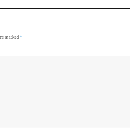
 are marked
*