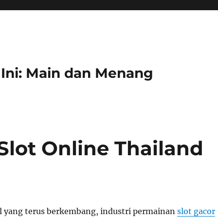
 Ini: Main dan Menang
lot Online Thailand
al yang terus berkembang, industri permainan
slot gacor