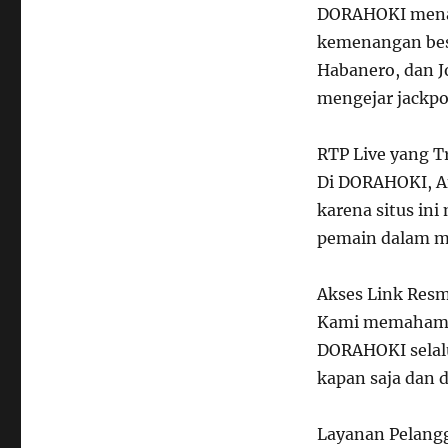
DORAHOKI menaw
kemenangan besa
Habanero, dan J
mengejar jackpo
RTP Live yang T
Di DORAHOKI, An
karena situs in
pemain dalam m
Akses Link Resm
Kami memahami p
DORAHOKI selalu
kapan saja dan d
Layanan Pelang