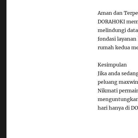
Aman dan Terpe
DORAHOKI memili
melindungi data
fondasi layana
rumah kedua mer
Kesimpulan
Jika anda sedan
peluang maxwin 
Nikmati permain
menguntungkan! 
hari hanya di 