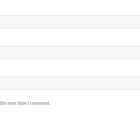
 the next time I comment.