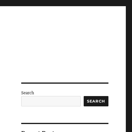
Search
SEARCH