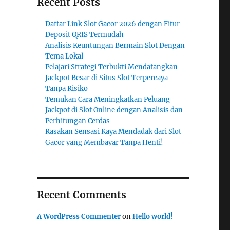
Recent Posts
i
Daftar Link Slot Gacor 2026 dengan Fitur
Deposit QRIS Termudah
Analisis Keuntungan Bermain Slot Dengan
Tema Lokal
Pelajari Strategi Terbukti Mendatangkan
Jackpot Besar di Situs Slot Terpercaya
Tanpa Risiko
Temukan Cara Meningkatkan Peluang
Jackpot di Slot Online dengan Analisis dan
Perhitungan Cerdas
Rasakan Sensasi Kaya Mendadak dari Slot
Gacor yang Membayar Tanpa Henti!
Recent Comments
A WordPress Commenter
on
Hello world!