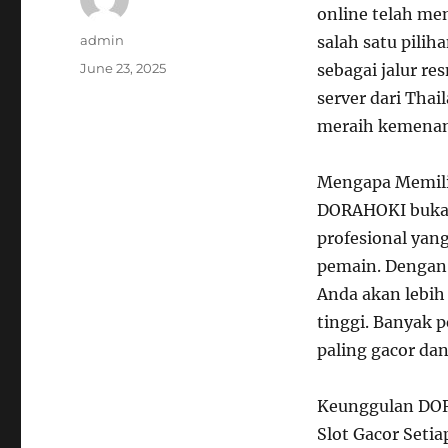
online telah me
Author
admin
salah satu piliha
Posted
June 23, 2025
sebagai jalur r
on
server dari Tha
meraih kemenan
Mengapa Memil
DORAHOKI bukan 
profesional yan
pemain. Dengan 
Anda akan lebih
tinggi. Banyak 
paling gacor dan
Keunggulan DO
Slot Gacor Setia