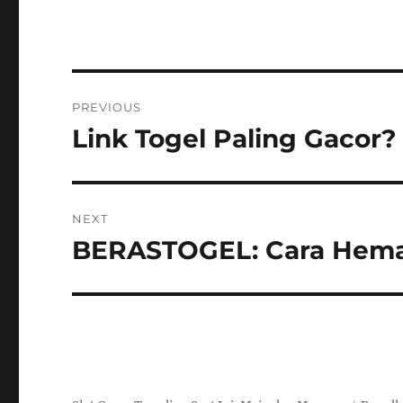
Post
PREVIOUS
navigation
Link Togel Paling Gacor?
Previous
post:
NEXT
BERASTOGEL: Cara Hema
Next
post: