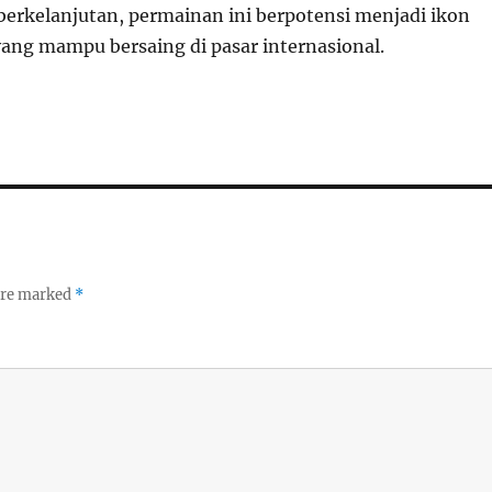
berkelanjutan, permainan ini berpotensi menjadi ikon
yang mampu bersaing di pasar internasional.
 are marked
*