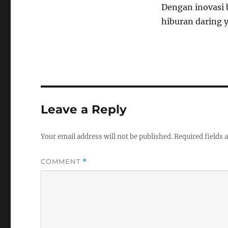
Dengan inovasi 
hiburan daring 
Leave a Reply
Your email address will not be published.
Required fields
COMMENT
*