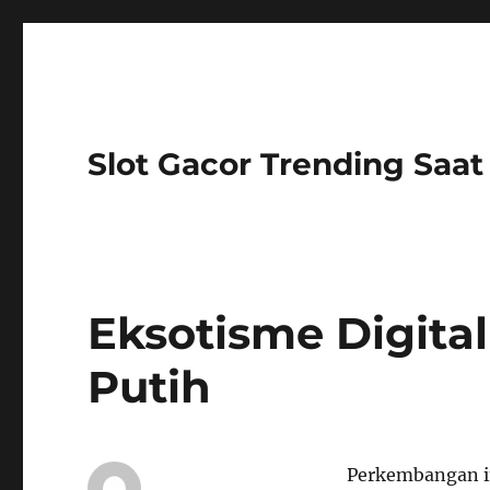
Slot Gacor Trending Saat
Eksotisme Digital
Putih
Perkembangan i