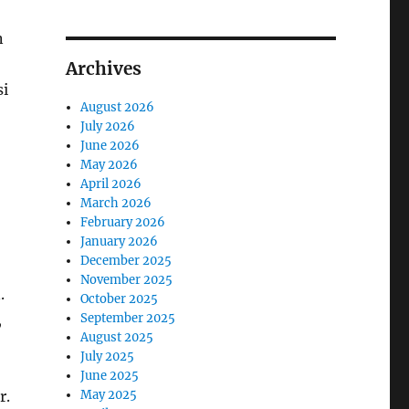
n
Archives
si
August 2026
July 2026
June 2026
May 2026
April 2026
March 2026
February 2026
January 2026
December 2025
November 2025
.
October 2025
,
September 2025
August 2025
July 2025
June 2025
r.
May 2025