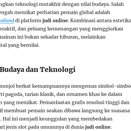
kan teknologi mutakhir dengan nilai budaya. Salah
tengah memikat perhatian pemain global adalah
hailand
di platform
judi online
. Kombinasi antara estetik
nteraktif, dan peluang kemenangan yang menggiurkan
ainan ini bukan sekadar hiburan, melainkan
al yang bernilai.
Budaya dan Teknologi
onjol berkat kemampuannya mengemas simbol-simbo
rti pagoda, tarian klasik, dan ornamen khas ke dalam
 yang memikat. Pemanfaatan grafis resolusi tinggi dan
sif membuat pemain seakan dibawa langsung ke suasana
d. Hal ini menjadi keunggulan yang membedakan
ari jenis slot pada umumnya di dunia
judi online
.