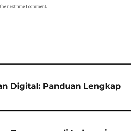
 the next time I comment.
an Digital: Panduan Lengkap