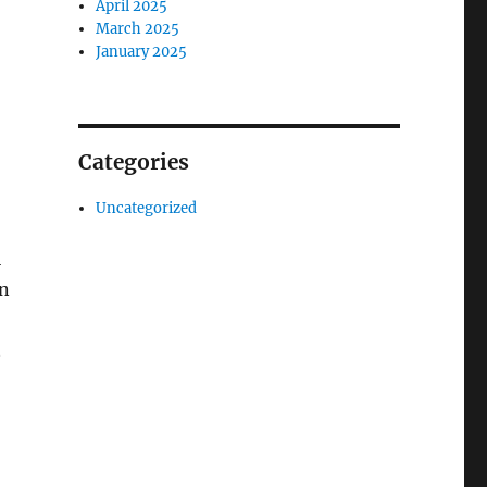
April 2025
March 2025
January 2025
Categories
Uncategorized
i
an
t