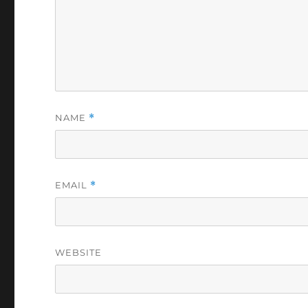
NAME
*
EMAIL
*
WEBSITE