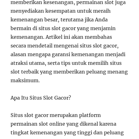
memberikan kesenangan, permainan slot juga
menyediakan kesempatan untuk meraih
kemenangan besar, terutama jika Anda
bermain di situs slot gacor yang menjamin
kemenangan. Artikel ini akan membahas
secara mendetail mengenai situs slot gacor,
alasan mengapa garansi kemenangan menjadi
atraksi utama, serta tips untuk memilih situs
slot terbaik yang memberikan peluang menang
maksimum.
Apa Itu Situs Slot Gacor?
Situs slot gacor merupakan platform
permainan slot online yang dikenal karena
tingkat kemenangan yang tinggi dan peluang