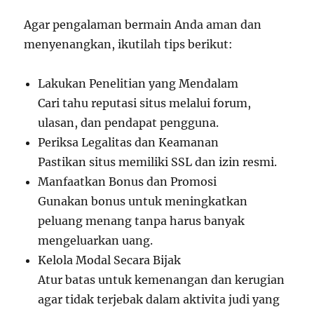
Agar pengalaman bermain Anda aman dan
menyenangkan, ikutilah tips berikut:
Lakukan Penelitian yang Mendalam
Cari tahu reputasi situs melalui forum,
ulasan, dan pendapat pengguna.
Periksa Legalitas dan Keamanan
Pastikan situs memiliki SSL dan izin resmi.
Manfaatkan Bonus dan Promosi
Gunakan bonus untuk meningkatkan
peluang menang tanpa harus banyak
mengeluarkan uang.
Kelola Modal Secara Bijak
Atur batas untuk kemenangan dan kerugian
agar tidak terjebak dalam aktivita judi yang