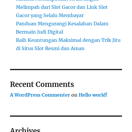
Melimpah dari Slot Gacor dan Link Slot
Gacor yang Selalu Membayar
Panduan Mengurangi Kesalahan Dalam
Bermain Judi Digital
Raih Keuntungan Maksimal dengan Trik Jitu
di Situs Slot Resmi dan Aman
Recent Comments
A WordPress Commenter
on
Hello world!
Archives