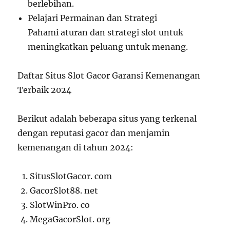
berlebihan.
Pelajari Permainan dan Strategi
Pahami aturan dan strategi slot untuk
meningkatkan peluang untuk menang.
Daftar Situs Slot Gacor Garansi Kemenangan
Terbaik 2024
Berikut adalah beberapa situs yang terkenal
dengan reputasi gacor dan menjamin
kemenangan di tahun 2024:
SitusSlotGacor. com
GacorSlot88. net
SlotWinPro. co
MegaGacorSlot. org