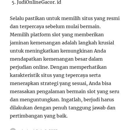
JudiOnlineGacor. id
Selalu pastikan untuk memilih situs yang resmi
dan terpercaya sebelum mulai bermain.
Memilih platform slot yang memberikan
jaminan kemenangan adalah langkah krusial
untuk meningkatkan kemungkinan Anda
mendapatkan kemenangan besar dalam
perjudian online. Dengan memperhatikan
karakteristik situs yang tepercaya serta
menerapkan strategi yang sesuai, Anda bisa
merasakan pengalaman bermain slot yang seru
dan menguntungkan. Ingatlah, berjudi harus
dilakukan dengan penuh tanggung jawab dan
pertimbangan yang baik.