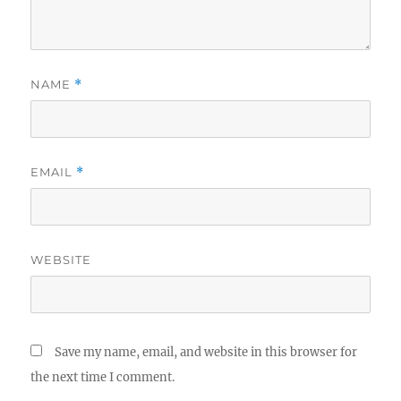
NAME
*
EMAIL
*
WEBSITE
Save my name, email, and website in this browser for
the next time I comment.