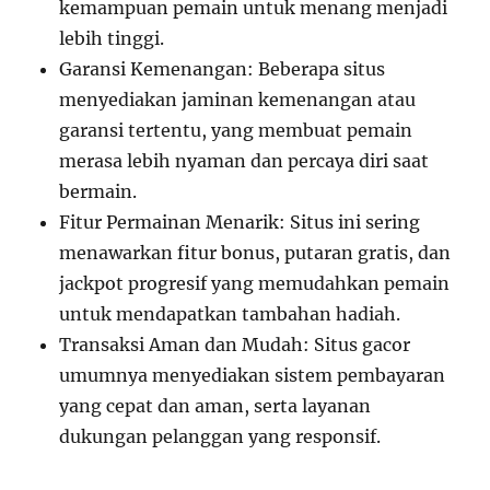
kemampuan pemain untuk menang menjadi
lebih tinggi.
Garansi Kemenangan: Beberapa situs
menyediakan jaminan kemenangan atau
garansi tertentu, yang membuat pemain
merasa lebih nyaman dan percaya diri saat
bermain.
Fitur Permainan Menarik: Situs ini sering
menawarkan fitur bonus, putaran gratis, dan
jackpot progresif yang memudahkan pemain
untuk mendapatkan tambahan hadiah.
Transaksi Aman dan Mudah: Situs gacor
umumnya menyediakan sistem pembayaran
yang cepat dan aman, serta layanan
dukungan pelanggan yang responsif.