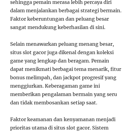
sehingga pemain merasa lebih percaya diri
dalam menjalankan berbagai strategi bermain.
Faktor keberuntungan dan peluang besar
sangat mendukung keberhasilan di sini.
Selain menawarkan peluang menang besar,
situs slot gacor juga dikenal dengan koleksi
game yang lengkap dan beragam. Pemain
dapat menikmati berbagai tema menarik, fitur
bonus melimpah, dan jackpot progresif yang
menggiurkan. Keberagaman game ini
memberikan pengalaman bermain yang seru
dan tidak membosankan setiap saat.
Faktor keamanan dan kenyamanan menjadi
prioritas utama di situs slot gacor. Sistem