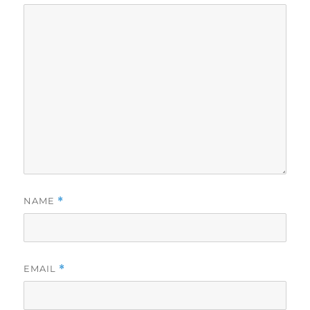
NAME
*
EMAIL
*