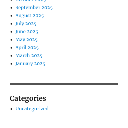
September 2025
August 2025
July 2025
June 2025
May 2025
April 2025
March 2025
January 2025
Categories
Uncategorized