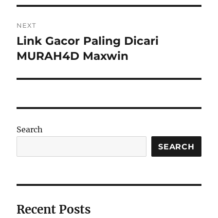
NEXT
Link Gacor Paling Dicari
Next
post:
MURAH4D Maxwin
Search
SEARCH
Recent Posts