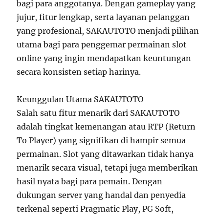
bagi para anggotanya. Dengan gameplay yang
jujur, fitur lengkap, serta layanan pelanggan
yang profesional, SAKAUTOTO menjadi pilihan
utama bagi para penggemar permainan slot
online yang ingin mendapatkan keuntungan
secara konsisten setiap harinya.
Keunggulan Utama SAKAUTOTO
Salah satu fitur menarik dari SAKAUTOTO
adalah tingkat kemenangan atau RTP (Return
To Player) yang signifikan di hampir semua
permainan. Slot yang ditawarkan tidak hanya
menarik secara visual, tetapi juga memberikan
hasil nyata bagi para pemain. Dengan
dukungan server yang handal dan penyedia
terkenal seperti Pragmatic Play, PG Soft,