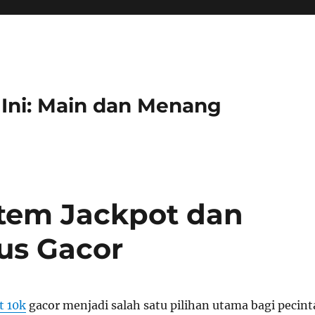
 Ini: Main dan Menang
stem Jackpot dan
tus Gacor
t 10k
gacor menjadi salah satu pilihan utama bagi pecint