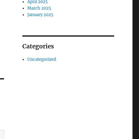
April 2025
March 2025
January 2025
Categories
Uncategorized