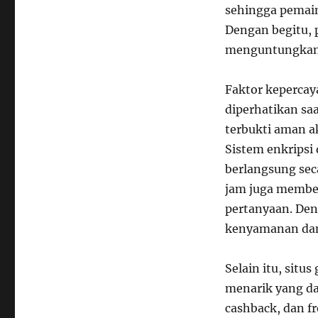
sehingga pemain
Dengan begitu,
menguntungkan
Faktor kepercay
diperhatikan sa
terbukti aman a
Sistem enkripsi
berlangsung sec
jam juga member
pertanyaan. Den
kenyamanan dan
Selain itu, sit
menarik yang d
cashback, dan f