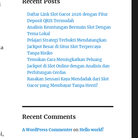
Recent Posts
i
Daftar Link Slot Gacor 2026 dengan Fitur
Deposit QRIS Termudah
Analisis Keuntungan Bermain Slot Dengan
Tema Lokal
Pelajari Strategi Terbukti Mendatangkan
Jackpot Besar di Situs Slot Terpercaya
ta
Tanpa Risiko
Temukan Cara Meningkatkan Peluang
Jackpot di Slot Online dengan Analisis dan
Perhitungan Cerdas
Rasakan Sensasi Kaya Mendadak dari Slot
Gacor yang Membayar Tanpa Henti!
Recent Comments
A WordPress Commenter
on
Hello world!
i,