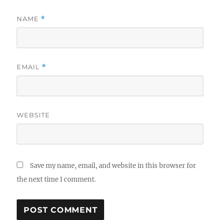
NAME
*
EMAIL
*
WEBSITE
Save my name, email, and website in this browser for
the next time I comment.