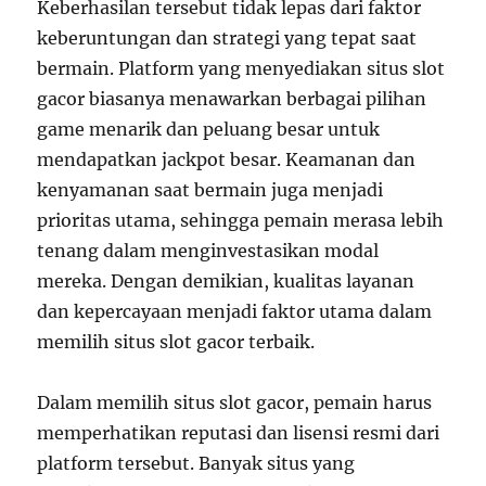
Keberhasilan tersebut tidak lepas dari faktor
keberuntungan dan strategi yang tepat saat
bermain. Platform yang menyediakan situs slot
gacor biasanya menawarkan berbagai pilihan
game menarik dan peluang besar untuk
mendapatkan jackpot besar. Keamanan dan
kenyamanan saat bermain juga menjadi
prioritas utama, sehingga pemain merasa lebih
tenang dalam menginvestasikan modal
mereka. Dengan demikian, kualitas layanan
dan kepercayaan menjadi faktor utama dalam
memilih situs slot gacor terbaik.
Dalam memilih situs slot gacor, pemain harus
memperhatikan reputasi dan lisensi resmi dari
platform tersebut. Banyak situs yang