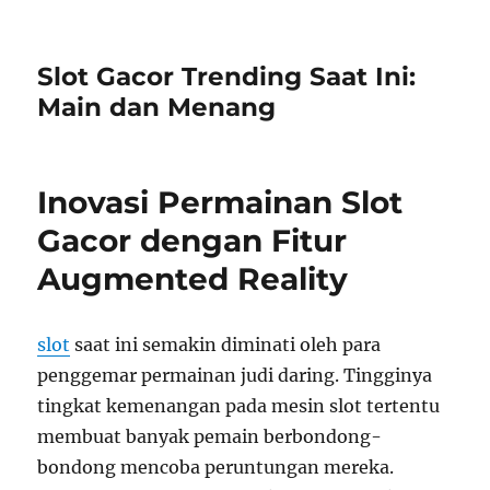
Slot Gacor Trending Saat Ini:
Main dan Menang
Inovasi Permainan Slot
Gacor dengan Fitur
Augmented Reality
slot
saat ini semakin diminati oleh para
penggemar permainan judi daring. Tingginya
tingkat kemenangan pada mesin slot tertentu
membuat banyak pemain berbondong-
bondong mencoba peruntungan mereka.