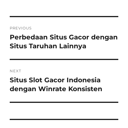
Post
PREVIOUS
navigation
Perbedaan Situs Gacor dengan
Previous
post:
Situs Taruhan Lainnya
NEXT
Situs Slot Gacor Indonesia
Next
post:
dengan Winrate Konsisten