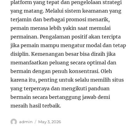
platform yang tepat dan pengelolaan strategi
yang matang. Melalui sistem keamanan yang
terjamin dan berbagai promosi menarik,
pemain merasa lebih yakin saat memulai
permainan. Pengalaman positif akan tercipta
jika pemain mampu mengatur modal dan tetap
disiplin. Kemenangan besar bisa diraih jika
memanfaatkan peluang secara optimal dan
bermain dengan penuh konsentrasi. Oleh
karena itu, penting untuk selalu memilih situs
yang terpercaya dan mengikuti panduan
bermain secara bertanggung jawab demi
meraih hasil terbaik.
Author
Posted
admin
May 3, 2026
on