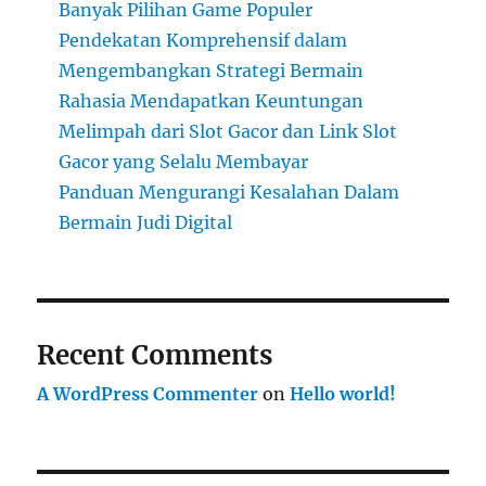
Banyak Pilihan Game Populer
Pendekatan Komprehensif dalam
Mengembangkan Strategi Bermain
Rahasia Mendapatkan Keuntungan
Melimpah dari Slot Gacor dan Link Slot
Gacor yang Selalu Membayar
Panduan Mengurangi Kesalahan Dalam
Bermain Judi Digital
Recent Comments
A WordPress Commenter
on
Hello world!