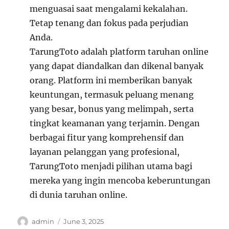
menguasai saat mengalami kekalahan.
Tetap tenang dan fokus pada perjudian
Anda.
TarungToto adalah platform taruhan online
yang dapat diandalkan dan dikenal banyak
orang. Platform ini memberikan banyak
keuntungan, termasuk peluang menang
yang besar, bonus yang melimpah, serta
tingkat keamanan yang terjamin. Dengan
berbagai fitur yang komprehensif dan
layanan pelanggan yang profesional,
TarungToto menjadi pilihan utama bagi
mereka yang ingin mencoba keberuntungan
di dunia taruhan online.
Author
Posted
admin
June 3, 2025