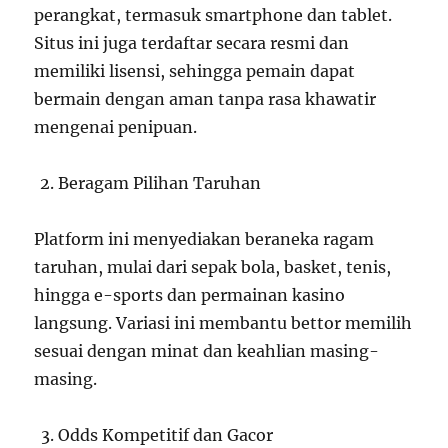
perangkat, termasuk smartphone dan tablet.
Situs ini juga terdaftar secara resmi dan
memiliki lisensi, sehingga pemain dapat
bermain dengan aman tanpa rasa khawatir
mengenai penipuan.
Beragam Pilihan Taruhan
Platform ini menyediakan beraneka ragam
taruhan, mulai dari sepak bola, basket, tenis,
hingga e-sports dan permainan kasino
langsung. Variasi ini membantu bettor memilih
sesuai dengan minat dan keahlian masing-
masing.
Odds Kompetitif dan Gacor