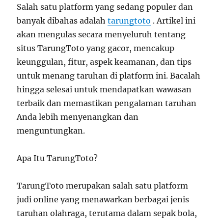
Salah satu platform yang sedang populer dan
banyak dibahas adalah
tarungtoto
. Artikel ini
akan mengulas secara menyeluruh tentang
situs TarungToto yang gacor, mencakup
keunggulan, fitur, aspek keamanan, dan tips
untuk menang taruhan di platform ini. Bacalah
hingga selesai untuk mendapatkan wawasan
terbaik dan memastikan pengalaman taruhan
Anda lebih menyenangkan dan
menguntungkan.
Apa Itu TarungToto?
TarungToto merupakan salah satu platform
judi online yang menawarkan berbagai jenis
taruhan olahraga, terutama dalam sepak bola,