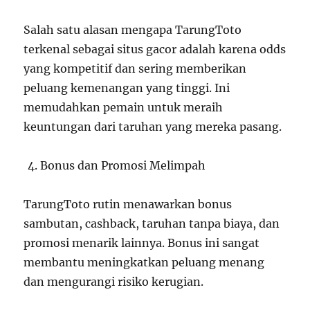
Salah satu alasan mengapa TarungToto
terkenal sebagai situs gacor adalah karena odds
yang kompetitif dan sering memberikan
peluang kemenangan yang tinggi. Ini
memudahkan pemain untuk meraih
keuntungan dari taruhan yang mereka pasang.
Bonus dan Promosi Melimpah
TarungToto rutin menawarkan bonus
sambutan, cashback, taruhan tanpa biaya, dan
promosi menarik lainnya. Bonus ini sangat
membantu meningkatkan peluang menang
dan mengurangi risiko kerugian.