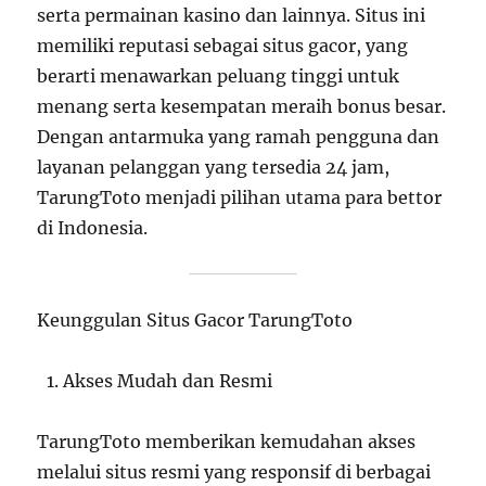
serta permainan kasino dan lainnya. Situs ini
memiliki reputasi sebagai situs gacor, yang
berarti menawarkan peluang tinggi untuk
menang serta kesempatan meraih bonus besar.
Dengan antarmuka yang ramah pengguna dan
layanan pelanggan yang tersedia 24 jam,
TarungToto menjadi pilihan utama para bettor
di Indonesia.
Keunggulan Situs Gacor TarungToto
Akses Mudah dan Resmi
TarungToto memberikan kemudahan akses
melalui situs resmi yang responsif di berbagai