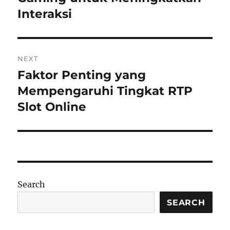
Interaksi
NEXT
Faktor Penting yang
Next
post:
Mempengaruhi Tingkat RTP
Slot Online
Search
SEARCH