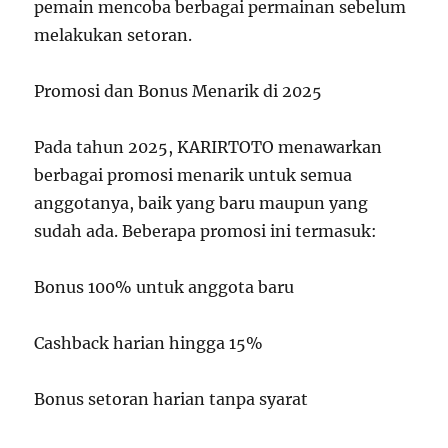
pemain mencoba berbagai permainan sebelum
melakukan setoran.
Promosi dan Bonus Menarik di 2025
Pada tahun 2025, KARIRTOTO menawarkan
berbagai promosi menarik untuk semua
anggotanya, baik yang baru maupun yang
sudah ada. Beberapa promosi ini termasuk:
Bonus 100% untuk anggota baru
Cashback harian hingga 15%
Bonus setoran harian tanpa syarat