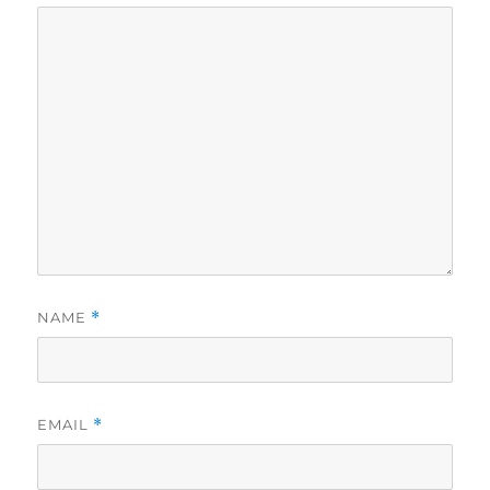
NAME
*
EMAIL
*