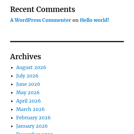
Recent Comments
A WordPress Commenter
on
Hello world!
Archives
August 2026
July 2026
June 2026
May 2026
April 2026
March 2026
February 2026
January 2026