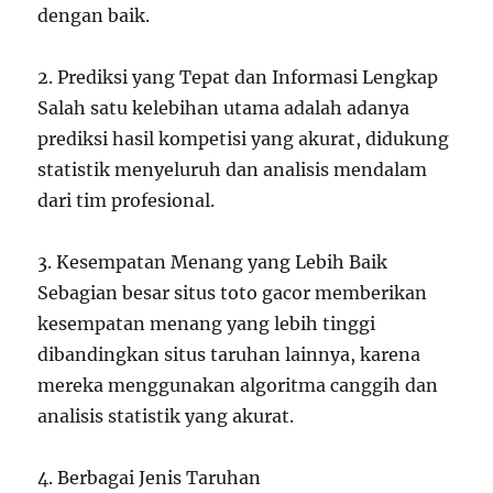
dengan baik.
2. Prediksi yang Tepat dan Informasi Lengkap
Salah satu kelebihan utama adalah adanya
prediksi hasil kompetisi yang akurat, didukung
statistik menyeluruh dan analisis mendalam
dari tim profesional.
3. Kesempatan Menang yang Lebih Baik
Sebagian besar situs toto gacor memberikan
kesempatan menang yang lebih tinggi
dibandingkan situs taruhan lainnya, karena
mereka menggunakan algoritma canggih dan
analisis statistik yang akurat.
4. Berbagai Jenis Taruhan