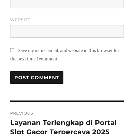
WEBSITE
Save my name, email, and website in this browser for
the next time I comment.
Post
PREVIOUS
navigation
Layanan Terlengkap di Portal
Previous
post:
Slot Gacor Terpercaya 2025