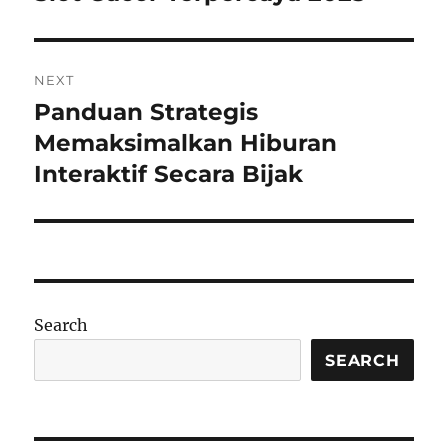
NEXT
Panduan Strategis
Next
post:
Memaksimalkan Hiburan
Interaktif Secara Bijak
Search
SEARCH