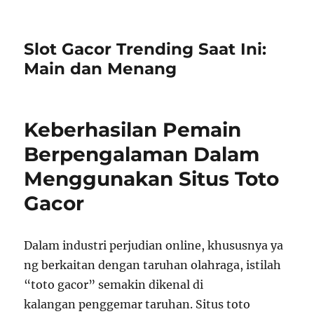
Slot Gacor Trending Saat Ini:
Main dan Menang
Keberhasilan Pemain
Berpengalaman Dalam
Menggunakan Situs Toto
Gacor
Dalam industri perjudian online, khususnya ya
ng berkaitan dengan taruhan olahraga, istilah
“toto gacor” semakin dikenal di
kalangan penggemar taruhan. Situs toto