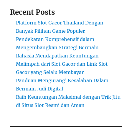
Recent Posts
Platform Slot Gacor Thailand Dengan
Banyak Pilihan Game Populer
Pendekatan Komprehensif dalam
Mengembangkan Strategi Bermain
Rahasia Mendapatkan Keuntungan
Melimpah dari Slot Gacor dan Link Slot
Gacor yang Selalu Membayar
Panduan Mengurangi Kesalahan Dalam
Bermain Judi Digital
Raih Keuntungan Maksimal dengan Trik Jitu
di Situs Slot Resmi dan Aman