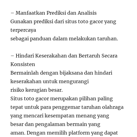
– Manfaatkan Prediksi dan Analisis
Gunakan prediksi dari situs toto gacor yang
terpercaya
sebagai panduan dalam melakukan taruhan.
– Hindari Keserakahan dan Bertaruh Secara
Konsisten
Bermainlah dengan bijaksana dan hindari
keserakahan untuk mengurangi
risiko kerugian besar.
Situs toto gacor merupakan pilihan paling
tepat untuk para penggemar taruhan olahraga
yang mencari kesempatan menang yang
besar dan pengalaman bermain yang
aman. Dengan memilih platform yang dapat