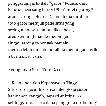
penggunanya. Istilah “gacor” berasal dari
bahasa Jawa yang berarti “berbunyi nyaring”
atau “sering keluar”. Dalam dunia taruhan,
toto gacor merujuk pada situs yang
sering menawarkan prediksi, hasil,
atau kemungkinan kemenangan
tinggi, sehingga banyak pemain
merasa lebih mudah meraih kemenangan ketik
a bermain di sana.
Keunggulan Situs Toto Gacor
1. Keamanan dan Kepercayaan Tinggi
Situs toto gacor biasanya dilengkapi sistem
keamanan canggih, seperti enkripsi SSL,
sehingga data serta dana pengguna terlindungi