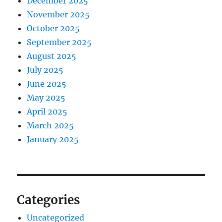
December 2025
November 2025
October 2025
September 2025
August 2025
July 2025
June 2025
May 2025
April 2025
March 2025
January 2025
Categories
Uncategorized