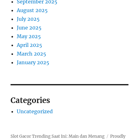
September 2025
August 2025
July 2025
June 2025
May 2025
April 2025
March 2025
January 2025
Categories
Uncategorized
Slot Gacor Trending Saat Ini: Main dan Menang
Proudly