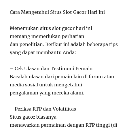
Cara Mengetahui Situs Slot Gacor Hari Ini
Menemukan situs slot gacor hari ini
memang memerlukan perhatian
dan penelitian. Berikut ini adalah beberapa tips
yang dapat membantu Anda:
– Cek Ulasan dan Testimoni Pemain
Bacalah ulasan dari pemain lain di forum atau
media sosial untuk mengetahui
pengalaman yang mereka alami.
– Periksa RTP dan Volatilitas
Situs gacor biasanya
menawarkan permainan dengan RTP tinggi (di