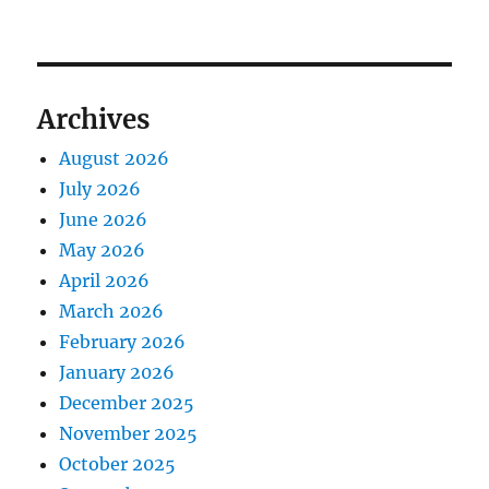
Archives
August 2026
July 2026
June 2026
May 2026
April 2026
March 2026
February 2026
January 2026
December 2025
November 2025
October 2025