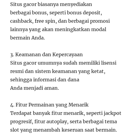
Situs gacor biasanya menyediakan
berbagai bonus, seperti bonus deposit,
cashback, free spin, dan berbagai promosi
lainnya yang akan meningkatkan modal
bermain Anda.
3. Keamanan dan Kepercayaan
Situs gacor umumnya sudah memiliki lisensi
resmi dan sistem keamanan yang ketat,
sehingga informasi dan dana
Anda menjadi aman.
4. Fitur Permainan yang Menarik
Terdapat banyak fitur menarik, seperti jackpot
progresif, fitur autoplay, serta berbagai tema
slot yang menambah keseruan saat bermain.