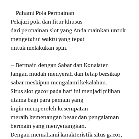
– Pahami Pola Permainan
Pelajari pola dan fitur khusus
dari permainan slot yang Anda mainkan untuk
mengetahui waktu yang tepat
untuk melakukan spin.
– Bermain dengan Sabar dan Konsisten
Jangan mudah menyerah dan tetap bersikap
sabar meskipun mengalami kekalahan.
Situs slot gacor pada hari ini menjadi pilihan
utama bagi para pemain yang
ingin memperoleh kesempatan
meraih kemenangan besar dan pengalaman
bermain yang menyenangkan.
Dengan memahami karakteristik situs gacor,