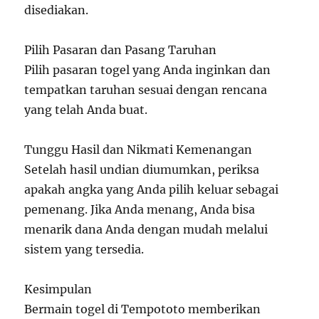
disediakan.
Pilih Pasaran dan Pasang Taruhan
Pilih pasaran togel yang Anda inginkan dan
tempatkan taruhan sesuai dengan rencana
yang telah Anda buat.
Tunggu Hasil dan Nikmati Kemenangan
Setelah hasil undian diumumkan, periksa
apakah angka yang Anda pilih keluar sebagai
pemenang. Jika Anda menang, Anda bisa
menarik dana Anda dengan mudah melalui
sistem yang tersedia.
Kesimpulan
Bermain togel di Tempototo memberikan