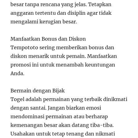
besar tanpa rencana yang jelas. Tetapkan
anggaran tertentu dan disiplin agar tidak
mengalami kerugian besar.
Manfaatkan Bonus dan Diskon
Tempototo sering memberikan bonus dan
diskon menarik untuk pemain. Manfaatkan
promosi ini untuk menambah keuntungan
Anda.
Bermain dengan Bijak
Togel adalah permainan yang terbaik dinikmati
dengan santai. Jangan biarkan emosi
mendominasi permainan atau berharap
kemenangan besar akan datang tiba-tiba.
Usahakan untuk tetap tenang dan nikmati