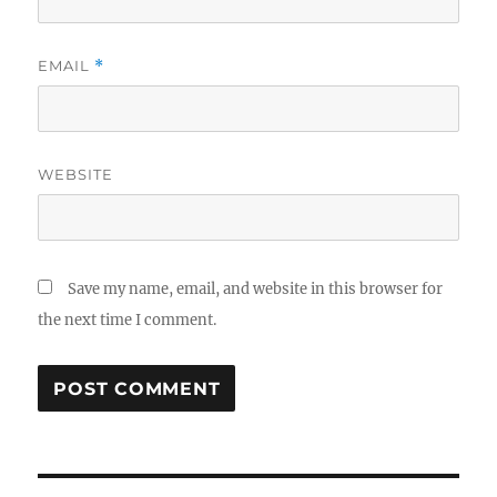
EMAIL
*
WEBSITE
Save my name, email, and website in this browser for
the next time I comment.