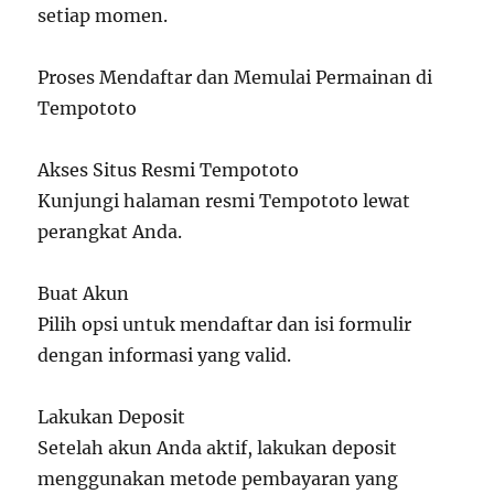
setiap momen.
Proses Mendaftar dan Memulai Permainan di
Tempototo
Akses Situs Resmi Tempototo
Kunjungi halaman resmi Tempototo lewat
perangkat Anda.
Buat Akun
Pilih opsi untuk mendaftar dan isi formulir
dengan informasi yang valid.
Lakukan Deposit
Setelah akun Anda aktif, lakukan deposit
menggunakan metode pembayaran yang