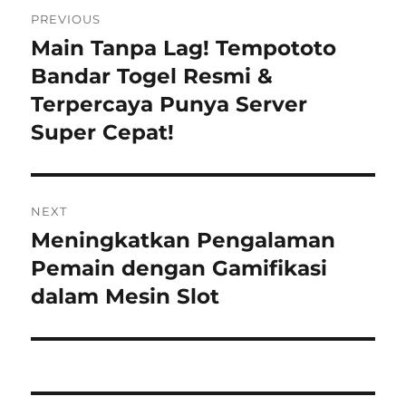
Post
PREVIOUS
navigation
Main Tanpa Lag! Tempototo
Previous
post:
Bandar Togel Resmi &
Terpercaya Punya Server
Super Cepat!
NEXT
Meningkatkan Pengalaman
Next
post:
Pemain dengan Gamifikasi
dalam Mesin Slot