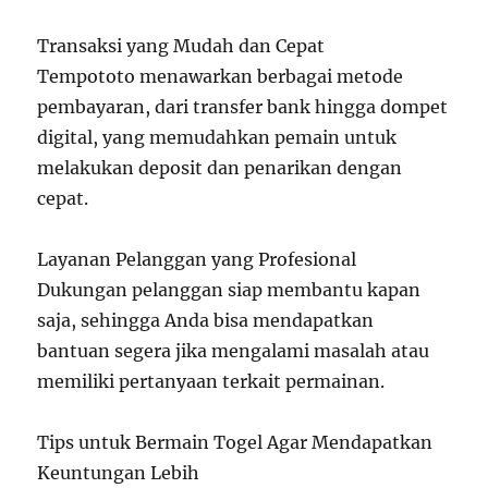
Transaksi yang Mudah dan Cepat
Tempototo menawarkan berbagai metode
pembayaran, dari transfer bank hingga dompet
digital, yang memudahkan pemain untuk
melakukan deposit dan penarikan dengan
cepat.
Layanan Pelanggan yang Profesional
Dukungan pelanggan siap membantu kapan
saja, sehingga Anda bisa mendapatkan
bantuan segera jika mengalami masalah atau
memiliki pertanyaan terkait permainan.
Tips untuk Bermain Togel Agar Mendapatkan
Keuntungan Lebih