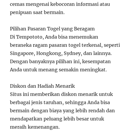
cemas mengenai kebocoran informasi atau
penipuan saat bermain.
Pilihan Pasaran Togel yang Beragam
Di Tempototo, Anda bisa menemukan
beraneka ragam pasaran togel terkenal, seperti
Singapore, Hongkong, Sydney, dan lainnya.
Dengan banyaknya pilihan ini, kesempatan
Anda untuk menang semakin meningkat.
Diskon dan Hadiah Menarik
Situs ini memberikan diskon menarik untuk
berbagai jenis taruhan, sehingga Anda bisa
bermain dengan biaya yang lebih rendah dan
mendapatkan peluang lebih besar untuk
meraih kemenangan.