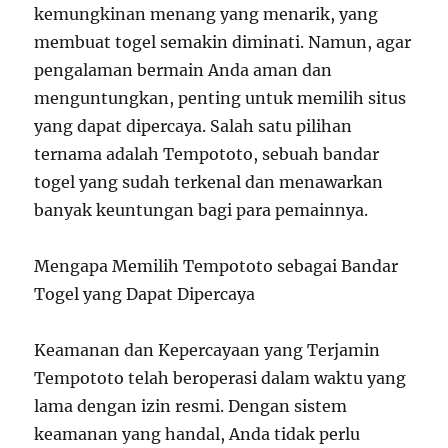
kemungkinan menang yang menarik, yang
membuat togel semakin diminati. Namun, agar
pengalaman bermain Anda aman dan
menguntungkan, penting untuk memilih situs
yang dapat dipercaya. Salah satu pilihan
ternama adalah Tempototo, sebuah bandar
togel yang sudah terkenal dan menawarkan
banyak keuntungan bagi para pemainnya.
Mengapa Memilih Tempototo sebagai Bandar
Togel yang Dapat Dipercaya
Keamanan dan Kepercayaan yang Terjamin
Tempototo telah beroperasi dalam waktu yang
lama dengan izin resmi. Dengan sistem
keamanan yang handal, Anda tidak perlu