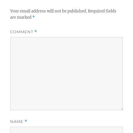
Your email address will not be published.
Required fields
are marked
*
COMMENT
*
NAME
*