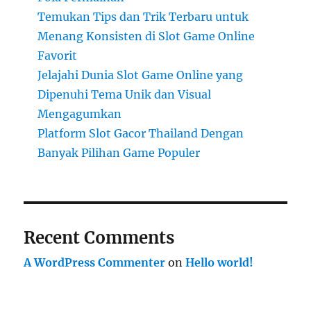
Temukan Tips dan Trik Terbaru untuk
Menang Konsisten di Slot Game Online
Favorit
Jelajahi Dunia Slot Game Online yang
Dipenuhi Tema Unik dan Visual
Mengagumkan
Platform Slot Gacor Thailand Dengan
Banyak Pilihan Game Populer
Recent Comments
A WordPress Commenter
on
Hello world!