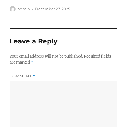
Author
Posted
admin
December 27, 2025
on
Leave a Reply
Your email address will not be published.
Required fields
are marked
*
COMMENT
*