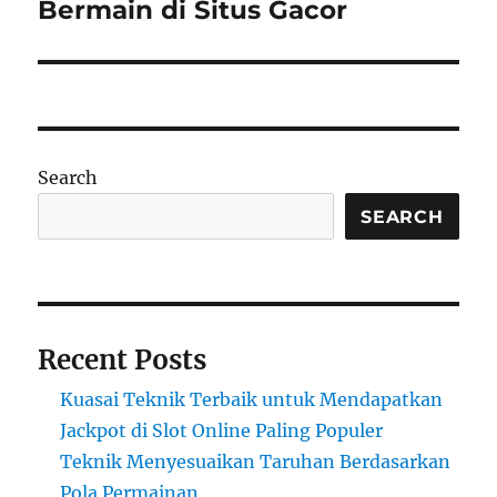
Bermain di Situs Gacor
Search
SEARCH
Recent Posts
Kuasai Teknik Terbaik untuk Mendapatkan
Jackpot di Slot Online Paling Populer
Teknik Menyesuaikan Taruhan Berdasarkan
Pola Permainan