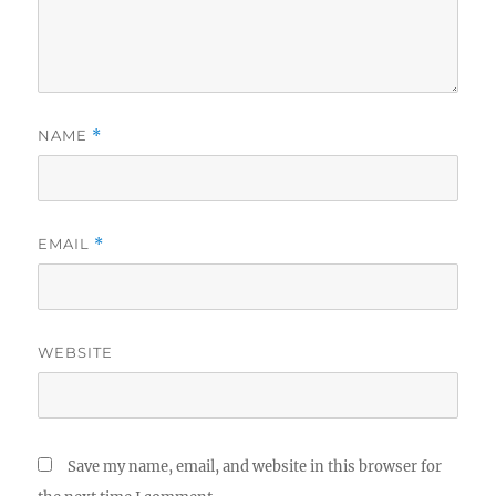
NAME
*
EMAIL
*
WEBSITE
Save my name, email, and website in this browser for