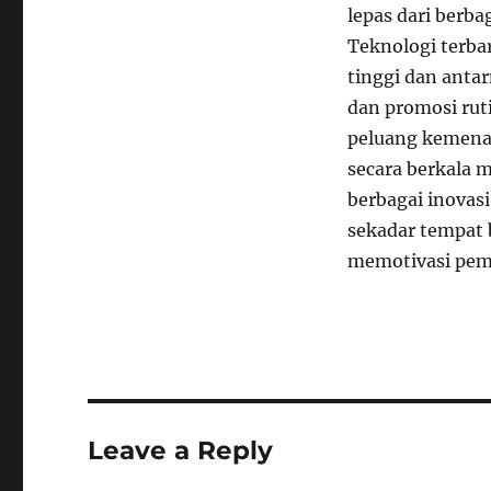
lepas dari berbag
Teknologi terba
tinggi dan antar
dan promosi ru
peluang kemenan
secara berkala 
berbagai inovas
sekadar tempat 
memotivasi pema
Leave a Reply