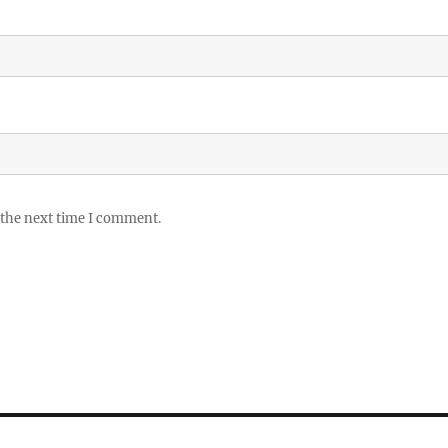
 the next time I comment.