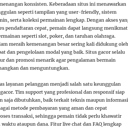
menangan konsisten. Keberadaan situs ini menawarkan
nggulan seperti tampilan yang user-friendly, sistem
in, serta koleksi permainan lengkap. Dengan akses yan
s pendaftaran cepat, pemain dapat langsung menikmat
ermainan seperti slot, poker, dan taruhan olahraga.
lam meraih kemenangan besar sering kali didukung ole
pat dan pengelolaan modal yang baik. Situs gacor selalu
tur dan promosi menarik agar pengalaman bermain
nangkan dan menguntungkan.
itas layanan pelanggan menjadi salah satu keunggulan
 gacor. Tim support yang profesional dan responsif siap
saja dibutuhkan, baik terkait teknis maupun informasi
bagai metode pembayaran yang aman dan cepat
es transaksi, sehingga pemain tidak perlu khawatir
 waktu ataupun dana. Fitur live chat dan FAQ lengkap