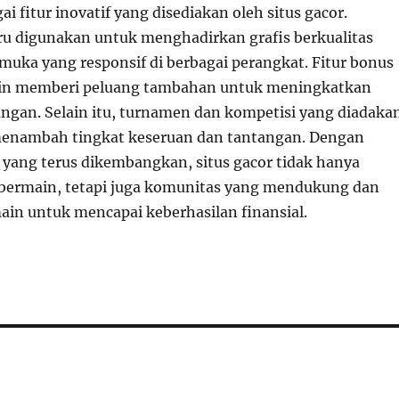
ai fitur inovatif yang disediakan oleh situs gacor.
ru digunakan untuk menghadirkan grafis berkualitas
muka yang responsif di berbagai perangkat. Fitur bonus
tin memberi peluang tambahan untuk meningkatkan
gan. Selain itu, turnamen dan kompetisi yang diadaka
menambah tingkat keseruan dan tantangan. Dengan
i yang terus dikembangkan, situs gacor tidak hanya
bermain, tetapi juga komunitas yang mendukung dan
in untuk mencapai keberhasilan finansial.