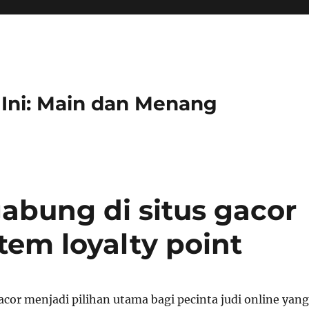
 Ini: Main dan Menang
bung di situs gacor
tem loyalty point
cor menjadi pilihan utama bagi pecinta judi online yang