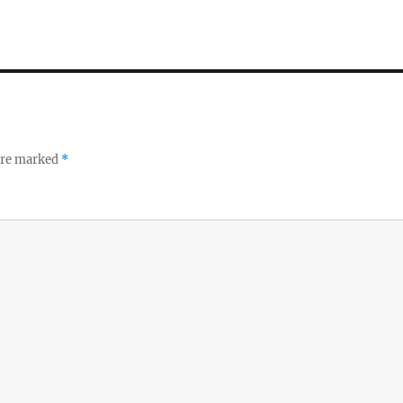
 are marked
*