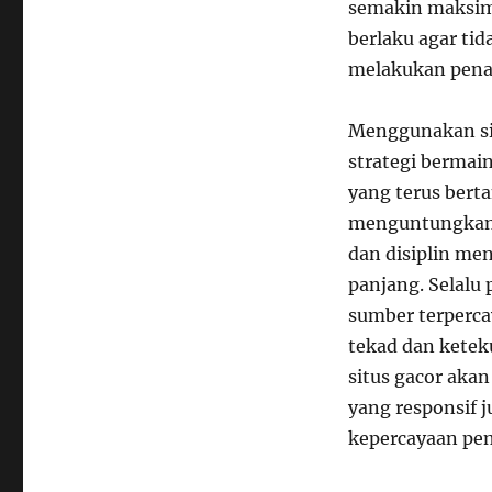
semakin maksima
berlaku agar ti
melakukan pena
Menggunakan si
strategi bermai
yang terus bert
menguntungkan d
dan disiplin me
panjang. Selalu 
sumber terperca
tekad dan ketek
situs gacor aka
yang responsif 
kepercayaan pe