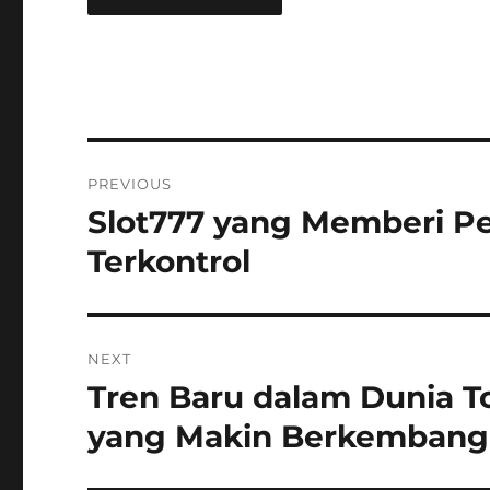
Post
PREVIOUS
navigation
Slot777 yang Memberi P
Previous
post:
Terkontrol
NEXT
Tren Baru dalam Dunia T
Next
post:
yang Makin Berkembang