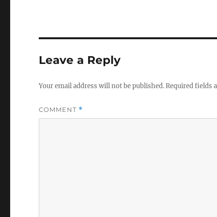
Leave a Reply
Your email address will not be published.
Required fields
COMMENT
*